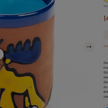
Se
1
Ar
De
ma
St
zi
Ge
zu
er
za