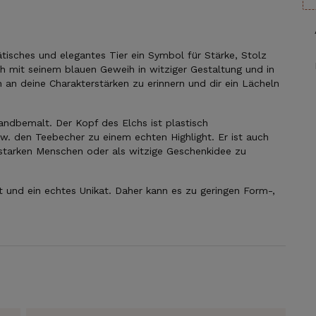
ätisches und elegantes Tier ein Symbol für Stärke, Stolz
ch mit seinem blauen Geweih in witziger Gestaltung und in
h an deine Charakterstärken zu erinnern und dir ein Lächeln
handbemalt. Der Kopf des Elchs ist plastisch
. den Teebecher zu einem echten Highlight. Er ist auch
rstarken Menschen oder als witzige Geschenkidee zu
gt und ein echtes Unikat. Daher kann es zu geringen Form-,
SICHERE DIR JETZT
DEIN GESCHENK!
Jeder neue Abonnent erhält für eine Bestellung ein
persönliches Geschenk von uns