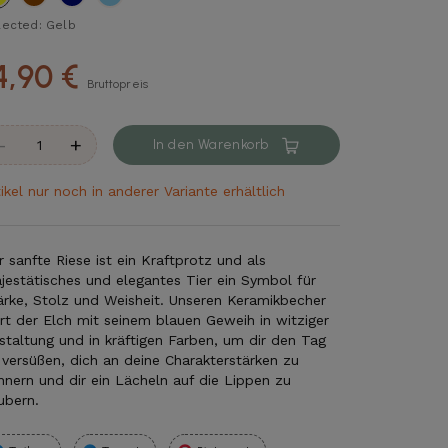
lected: Gelb
4,90 €
Bruttopreis
-
+
In den Warenkorb
tikel nur noch in anderer Variante erhältlich
r sanfte Riese ist ein Kraftprotz und als
jestätisches und elegantes Tier ein Symbol für
ärke, Stolz und Weisheit. Unseren Keramikbecher
ert der Elch mit seinem blauen Geweih in witziger
staltung und in kräftigen Farben, um dir den Tag
 versüßen, dich an deine Charakterstärken zu
innern und dir ein Lächeln auf die Lippen zu
ubern.