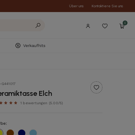
Über uns
Kontaktiere Sie uns
0
Verkaufhits
t-G441017
eramiktasse Elch
1 bewertungen
(5.00/5)
rbe:
Gelb
Braun
Dunkelblau
Hellblau