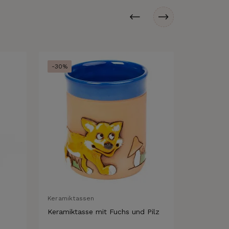
-30%
Keramiktassen
Mini-Tierfi
Keramiktasse mit Fuchs und Pilz
Mini Kera