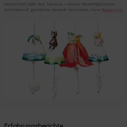
Hofeinfahrt oder Ihre Terrasse – unsere Keramikglöckchen
sind liebevoll gestaltete Keramik Geschenke, Keramikfiguren
Read more
und Glocken in einem Produkt vereint. Sie können als
Gartendeko, Keramik-Hänger in der Wohnung und natürlich
auch hervorragend als Geschenk für einen lieben Menschen
genutzt werden.
Jede Keramikglocke ist in Handarbeit gefertigt und komplett
handbemalt. Dadurch können Größe, Form und Farbgebung
leicht von den Abbildungen abweichen – jedes Glöckchen ist
ein echtes Unikat. Besonders beliebte Geschenke zur Taufe,
zur Geburt eines Babys oder als Aufmerksamkeit zur
Kommunion und Firmung ist unsere Schutzengel-Glocke in
verschiedenen Ausführungen. Sie bringt Glück, sorgt für
positive Gefühle und soll den oder die Beschenkte
beschützen.
Wenn Sie Keramikfiguren, traditionelle Handwerkskunst und
Geschenke mit Liebe zum Detail mögen, sind unsere
Keramikglöckchen genau das Richtige. Auch als
Baumschmuck zu Weihnachten können Sie die Glocken
hervorragend verwenden. Das restliche Jahr müssen Sie den
Erfahrungsberichte
Keramik-Christbaumschmuck aber nicht verstauen, sondern