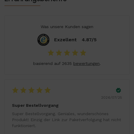
können die Glöckchen einfach auf Ihrem Balkon oder in der
Wohnung als Dekoration aufhängen.
Was unsere Kunden sagen
Exzellent
4.87/5
basierend auf 2635
bewertungen
.
2026/07/25
Super Bestellvorgang
Super Bestellvorgang. Geniales, wunderschönes
Produkt! Einzig der Link zur Paketverfolgung hat nicht
funktioniert.