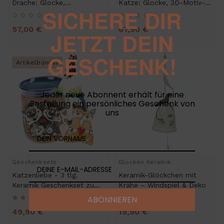
Drache: Glocke,
Katze: Glocke, 3D-Motiv-
SICHERE DIR
Gartenstecker und Minifigur
Becher & Gartenstecker
57,00 €
67,90 €
JETZT DEIN
GESCHENK!
Artikelbündel
Jeder neue Abonnent erhält für eine
Bestellung ein persönliches Geschenk von
uns
Geschenksets
Glocken Keramik
Katzenliebe - 3 tlg.
Keramik-Glöckchen mit
Keramik Geschenkset zum
Krähe – Windspiel & Deko
Valentinstag
ABONNIEREN
3 bewertungen
49,90 €
19,90 €