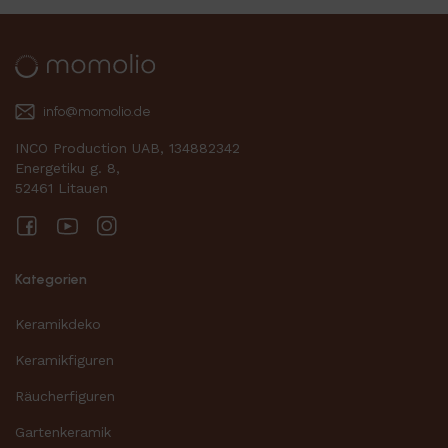
info@momolio.de
INCO Production UAB, 134882342
Energetiku g. 8,
52461 Litauen
Facebook
YouTube
Instagram
Kategorien
Keramikdeko
Keramikfiguren
Räucherfiguren
Gartenkeramik