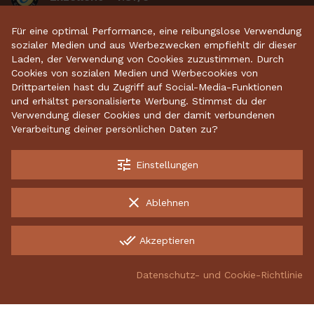
Für eine optimal Performance, eine reibungslose Verwendung
basierend auf 2635
bewertungen
.
sozialer Medien und aus Werbezwecken empfiehlt dir dieser
Laden, der Verwendung von Cookies zuzustimmen. Durch
Cookies von sozialen Medien und Werbecookies von
Startseite
•
Keramikdeko
•
Gartenkeramik
•
Drittparteien hast du Zugriff auf Social-Media-Funktionen
und erhältst personalisierte Werbung. Stimmst du der
Sparschweine
•
Räucherfiguren
•
Keramikhäuser
Verwendung dieser Cookies und der damit verbundenen
Verarbeitung deiner persönlichen Daten zu?
tune
Einstellungen
Kostenloser Versand ab 70 €
Garantiert sichere Lieferung
clear
Ablehnen
Kostenlose Rücksendungen
done_all
Akzeptieren
INCO Production UAB, 134882342, Energetikų g. 8, LT-52461
Kaunas, Lithuania
Datenschutz- und Cookie-Richtlinie
group_work