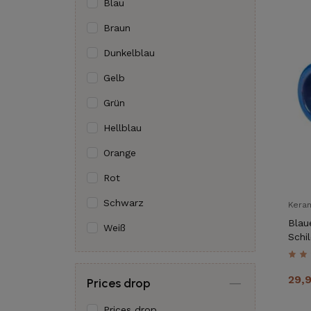
Blau
Braun
Dunkelblau
Gelb
Grün
Hellblau
Orange
Rot
Schwarz
Kera
Blau
Weiß
Schil
Schm
29,
Prices drop
Prices drop