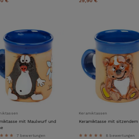
90 €
29,90 €
SICHERE DIR
JETZT DEIN
GESCHENK!
miktassen
Keramiktassen
miktasse mit Maulwurf und
Keramiktasse mit sitzendem
me
Jeder neue Abonnent erhält für eine Bestellung
7 bewertungen
8 bewertungen
ein persönliches Geschenk von uns