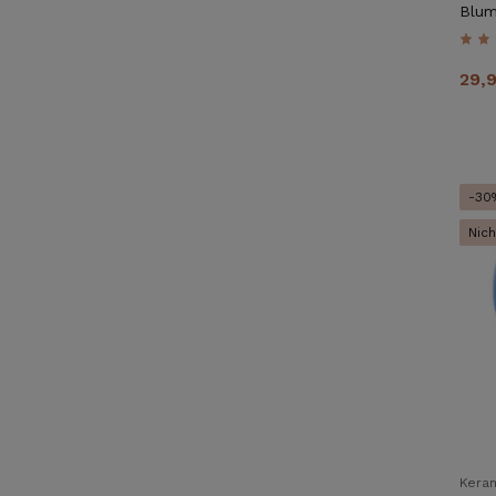
Blum
29,
-30
Nich
Kera