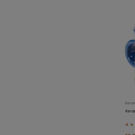
Kera
Kera