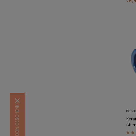
29,
Kera
Kera
Blu