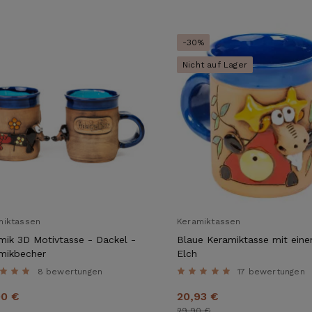
-30%
Nicht auf Lager
miktassen
Keramiktassen
mik 3D Motivtasse - Dackel -
Blaue Keramiktasse mit ein
mikbecher
Elch
8 bewertungen
17 bewertungen
90 €
20,93 €
29,90 €