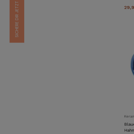
29,
Kera
Blau
Hah