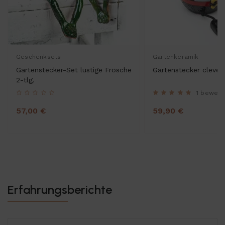
Geschenksets
Gartenkeramik
Gartenstecker-Set lustige Frösche
Gartenstecker clever
2-tlg.
1 bewert
57,00 €
59,90 €
Erfahrungsberichte