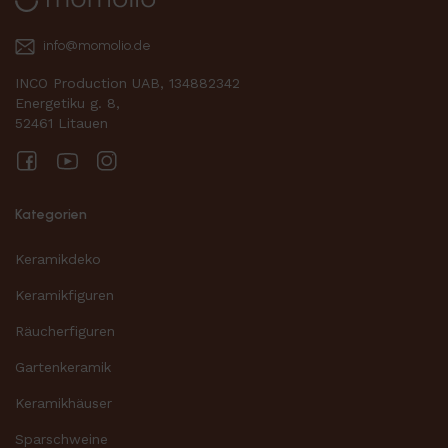
info@momolio.de
INCO Production UAB, 134882342
Energetiku g. 8,
52461 Litauen
Facebook
YouTube
Instagram
Kategorien
Keramikdeko
Keramikfiguren
Räucherfiguren
Gartenkeramik
Keramikhäuser
Sparschweine