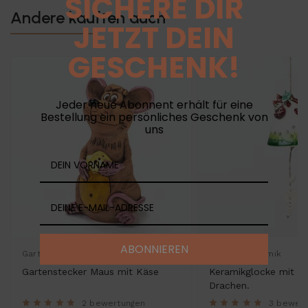
SICHERE DIR
Andere kauften auch
JETZT DEIN
GESCHENK!
Jeder neue Abonnent erhält für eine
Bestellung ein persönliches Geschenk von
uns
ABONNIEREN
Gartenkeramik
Glocken Keramik
Gartenstecker Maus mit Käse
Keramikglocke mit e
Drachen.
2 bewertungen
3 bewer