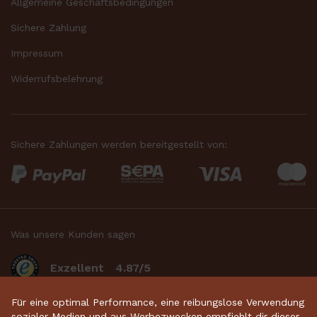
Allgemeine Geschäftsbedingungen
Sichere Zahlung
Impressum
Widerrufsbelehrung
Sichere Zahlungen werden bereitgestellt von:
Was unsere Kunden sagen
Exzellent
4.87/5
basierend auf 2633
bewertungen
.
Für eine optimal Performance, eine reibungslose Verwendung
sozialer Medien und aus Werbezwecken empfiehlt dir dieser