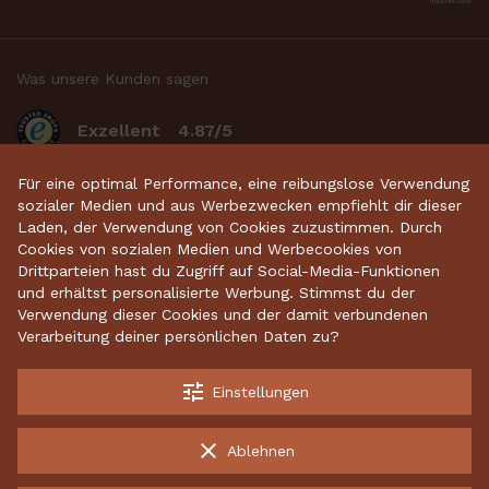
Was unsere Kunden sagen
Exzellent
4.87/5
basierend auf 2633
bewertungen
.
Für eine optimal Performance, eine reibungslose Verwendung
sozialer Medien und aus Werbezwecken empfiehlt dir dieser
Laden, der Verwendung von Cookies zuzustimmen. Durch
Cookies von sozialen Medien und Werbecookies von
Startseite
•
Keramikdeko
•
Gartenkeramik
•
Drittparteien hast du Zugriff auf Social-Media-Funktionen
und erhältst personalisierte Werbung. Stimmst du der
Sparschweine
•
Räucherfiguren
•
Keramikhäuser
Verwendung dieser Cookies und der damit verbundenen
Verarbeitung deiner persönlichen Daten zu?
tune
Einstellungen
Kostenloser Versand ab 70 €
Garantiert sichere Lieferung
clear
Ablehnen
Kostenlose Rücksendungen