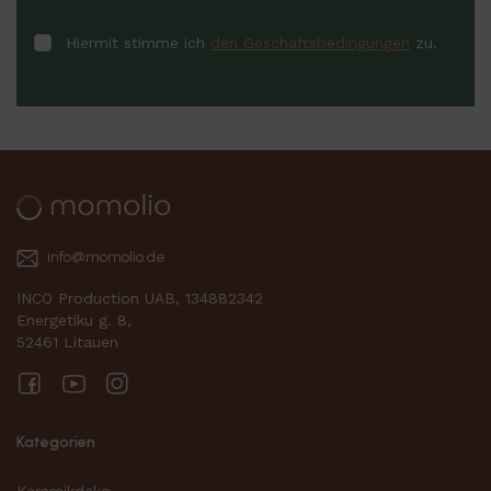
Hiermit stimme ich
den Geschäftsbedingungen
zu.
info@momolio.de
INCO Production UAB, 134882342
Energetiku g. 8,
52461 Litauen
Facebook
YouTube
Instagram
Kategorien
Keramikdeko