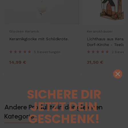
Glocken Keramik
Keramikhäuser
Keramikglocke mit Schildkröte.
Lichthaus aus Kerami
Dorf-Kirche - Teelich
Räucherhaus und De
5 bewertungen
2 bewer
14,99 €
31,50 €
SICHERE DIR
JETZT DEIN
Andere Produkte in der gleichen
GESCHENK!
Kategorie