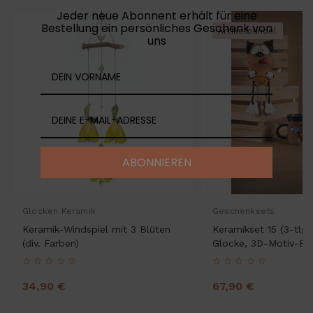
Jeder neue Abonnent erhält für eine
Bestellung ein persönliches Geschenk von
Artikelbündel
uns
ABONNIEREN
Glocken Keramik
Geschenksets
Keramik-Windspiel mit 3 Blüten
Keramikset 15 (3-tlg.
(div. Farben)
Glocke, 3D-Motiv-Be
Gartenstecker
34,90 €
67,90 €