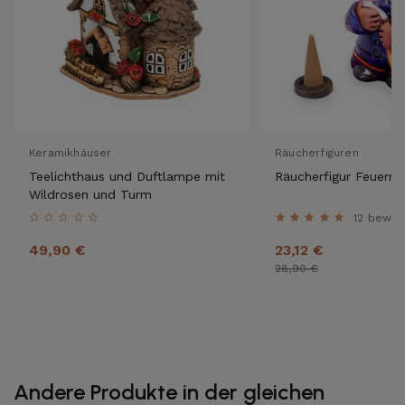
Keramikhäuser
Räucherfiguren
Teelichthaus und Duftlampe mit
Räucherfigur Feuerm
Wildrosen und Turm
12 bewer
49,90 €
23,12 €
28,90 €
Andere Produkte in der gleichen