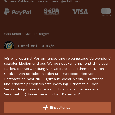
Sichere Zahlungen werden bereitgestellt von:
Was unsere Kunden sagen
Exzellent
4.87/5
basierend auf 2633
bewertungen
.
Für eine optimal Performance, eine reibungslose Verwendung
sozialer Medien und aus Werbezwecken empfiehlt dir dieser
Laden, der Verwendung von Cookies zuzustimmen. Durch
Cookies von sozialen Medien und Werbecookies von
Startseite
•
Keramikdeko
•
Gartenkeramik
•
Drittparteien hast du Zugriff auf Social-Media-Funktionen
und erhältst personalisierte Werbung. Stimmst du der
Sparschweine
•
Räucherfiguren
•
Keramikhäuser
Verwendung dieser Cookies und der damit verbundenen
Verarbeitung deiner persönlichen Daten zu?
tune
Einstellungen
Kostenloser Versand ab 70 €