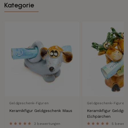
Kategorie
Geldgeschenk-Figuren
Geldgeschenk-Figuren
Keramikfigur Geldgeschenk Maus
Keramikfigur Geldge
Elchpärchen
2 bewertungen
5 bewer