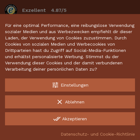
Exzellent
4.87/5
basierend auf 2633
bewertungen
.
Für eine optimal Performance, eine reibungslose Verwendung
sozialer Medien und aus Werbezwecken empfiehlt dir dieser
Laden, der Verwendung von Cookies zuzustimmen. Durch
Cookies von sozialen Medien und Werbecookies von
Startseite
•
Keramikdeko
•
Gartenkeramik
•
Drittparteien hast du Zugriff auf Social-Media-Funktionen
und erhältst personalisierte Werbung. Stimmst du der
Sparschweine
•
Räucherfiguren
•
Keramikhäuser
Verwendung dieser Cookies und der damit verbundenen
Verarbeitung deiner persönlichen Daten zu?
tune
Einstellungen
Kostenloser Versand ab 70 €
Garantiert sichere Lieferung
clear
Ablehnen
Kostenlose Rücksendungen
done_all
Akzeptieren
INCO Production UAB, 134882342, Energetikų g. 8, LT-52461
Kaunas, Lithuania
Datenschutz- und Cookie-Richtlinie