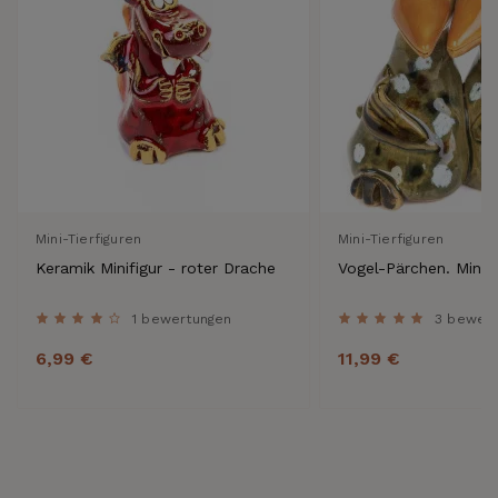
Mini-Tierfiguren
Mini-Tierfiguren
Keramik Minifigur - roter Drache
Vogel-Pärchen. Minifi
1 bewertungen
3 bewer
6,99 €
11,99 €