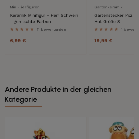
Mini-Tierfiguren
Gartenkeramik
Keramik Minifigur - Herr Schwein
Gartenstecker Pilz m
- gemischte Farben
Hut Größe S
11 bewertungen
1 bewert
6,99 €
19,99 €
Andere Produkte in der gleichen
Kategorie