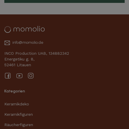
info@momolio.de
INCO Production UAB, 134882342
Energetiku g. 8,
52461 Litauen
Facebook
YouTube
Instagram
Kategorien
Keramikdeko
Keramikfiguren
Räucherfiguren