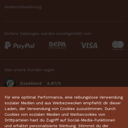
Widerrufsbelehrung
Sichere Zahlungen werden bereitgestellt von:
Was unsere Kunden sagen
Exzellent
4.87/5
basierend auf 2634
bewertungen
.
Für eine optimal Performance, eine reibungslose Verwendung
sozialer Medien und aus Werbezwecken empfiehlt dir dieser
Laden, der Verwendung von Cookies zuzustimmen. Durch
Cookies von sozialen Medien und Werbecookies von
Startseite
•
Keramikdeko
•
Gartenkeramik
•
Drittparteien hast du Zugriff auf Social-Media-Funktionen
und erhältst personalisierte Werbung. Stimmst du der