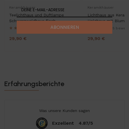
Keramikhäuser
Keramikhäuser
Teelichthaus und Duftlampe
Lichthaus aus Kerami
Schwarzwaldhaus flach
Holzhaus mit Blumen
ABONNIEREN
Teelichthalter und R
1 bewertungen
5 bewer
29,90 €
29,90 €
Erfahrungsberichte
Was unsere Kunden sagen
Exzellent
4.87/5