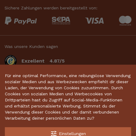
Sichere Zahlungen werden bereitgestellt von:
Was unsere Kunden sagen
Exzellent
4.87/5
basierend auf 2633
bewertungen
.
Für eine optimal Performance, eine reibungslose Verwendung
sozialer Medien und aus Werbezwecken empfiehlt dir dieser
Laden, der Verwendung von Cookies zuzustimmen. Durch
Cookies von sozialen Medien und Werbecookies von
Startseite
•
Keramikdeko
•
Gartenkeramik
•
Drittparteien hast du Zugriff auf Social-Media-Funktionen
und erhältst personalisierte Werbung. Stimmst du der
Sparschweine
•
Räucherfiguren
•
Keramikhäuser
Verwendung dieser Cookies und der damit verbundenen
Verarbeitung deiner persönlichen Daten zu?
tune
Einstellungen