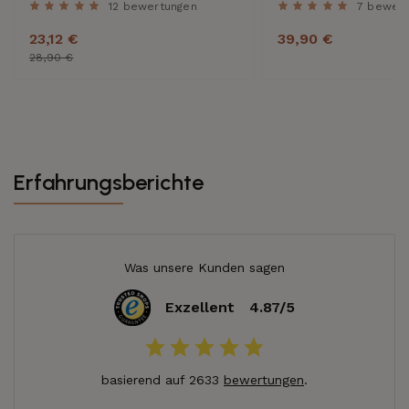
12 bewertungen
7 bewer
23,12 €
39,90 €
28,90 €
Erfahrungsberichte
Was unsere Kunden sagen
Exzellent
4.87/5
basierend auf 2633
bewertungen
.