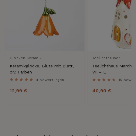
Glocken Keramik
Teelichthäuser
Keramikglocke, Blüte mit Blatt,
Teelichthaus Märche
div. Farben
VII – L
4 bewertungen
15 bewer
12,99 €
40,90 €