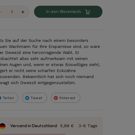
-
+
In den Warenkorb
lls Sie auf der Suche nach einem besonders
euen Wachmann für Ihre Ersparnisse sind, so wäre
er Dweezil eine hervorragende Wahl. Er
obachtet alles sehr aufmerksam mit seinen
einen Augen und, wenn er etwas Böswilliges sieht,
gert er nicht seine scharfen Eckzähne
zuwenden. Bekanntlich hat sich noch niemand
wagt sich Dweezil entgegenzustellen.
Teilen
Tweet
Pinterest
Versand in Deutschland
5,99 €
3-6 Tage