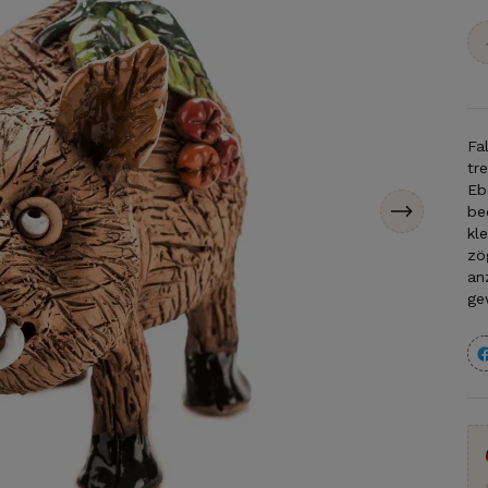
Fa
tr
Eb
be
kl
zö
an
ge