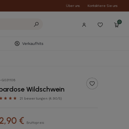
Über uns
Kontaktiere Sie uns
0
Verkaufhits
t-G031108
pardose Wildschwein
21 bewertungen
(4.90/5)
2,90 €
Bruttopreis