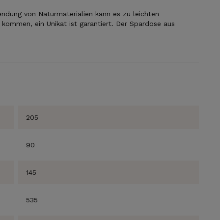
endung von Naturmaterialien kann es zu leichten
kommen, ein Unikat ist garantiert. Der Spardose aus
205
SICHERE DIR
90
JETZT DEIN
GESCHENK!
145
535
Jeder neue Abonnent erhält für eine Bestellung
ein persönliches Geschenk von uns