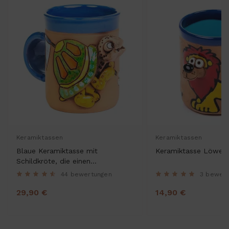
Keramiktassen
Keramiktassen
Blaue Keramiktasse mit
Keramiktasse Löwe
Schildkröte, die einen
Schmetterling fängt
44 bewertungen
3 bewer
29,90 €
14,90 €