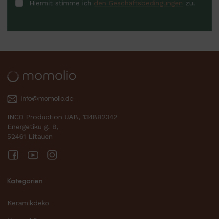
Hiermit stimme ich
den Geschäftsbedingungen
zu.
info@momolio.de
INCO Production UAB, 134882342
Energetiku g. 8,
52461 Litauen
Facebook
YouTube
Instagram
Kategorien
Keramikdeko