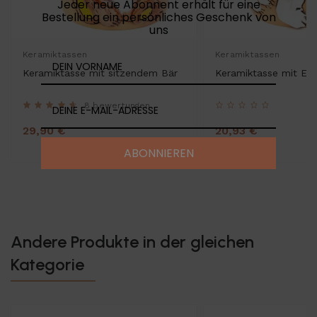
Jeder neue Abonnent erhält für eine
Bestellung ein persönliches Geschenk von
uns
Keramiktassen
Keramiktassen
Keramiktasse mit sitzendem Bär
Keramiktasse mit Eis
8 bewertungen
29,90 €
20,93 €
29,90 €
ABONNIEREN
Andere Produkte in der gleichen
Kategorie