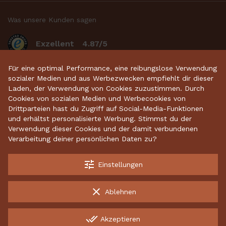
Was unsere Kunden sagen
Exzellent
4.87/5
basierend auf 2634
bewertungen
.
Für eine optimal Performance, eine reibungslose Verwendung
sozialer Medien und aus Werbezwecken empfiehlt dir dieser
Laden, der Verwendung von Cookies zuzustimmen. Durch
Cookies von sozialen Medien und Werbecookies von
Startseite
•
Keramikdeko
•
Gartenkeramik
•
Drittparteien hast du Zugriff auf Social-Media-Funktionen
und erhältst personalisierte Werbung. Stimmst du der
Sparschweine
•
Räucherfiguren
•
Keramikhäuser
Verwendung dieser Cookies und der damit verbundenen
Verarbeitung deiner persönlichen Daten zu?
tune
Einstellungen
Kostenloser Versand ab 70 €
Garantiert sichere Lieferung
clear
Ablehnen
Kostenlose Rücksendungen
done_all
Akzeptieren