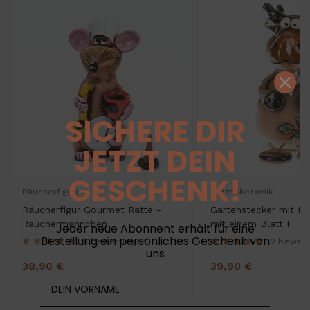
SICHERE DIR
JETZT DEIN
GESCHENK!
Räucherfiguren
Gartenkeramik
Räucherfigur Gourmet Ratte -
Gartenstecker mit Füsse
Räuchermännchen
mit einem Blatt I
Jeder neue Abonnent erhält für eine
Bestellung ein persönliches Geschenk von
9 bewertungen
2 bewer
uns
38,90 €
39,90 €