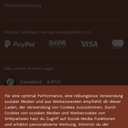
Widerrufsbelehrung
Sichere Zahlungen werden bereitgestellt von:
Was unsere Kunden sagen
Exzellent
4.87/5
basierend auf 2634
bewertungen
.
Für eine optimal Performance, eine reibungslose Verwendung
sozialer Medien und aus Werbezwecken empfiehlt dir dieser
Laden, der Verwendung von Cookies zuzustimmen. Durch
Cookies von sozialen Medien und Werbecookies von
Startseite
•
Keramikdeko
•
Gartenkeramik
•
Drittparteien hast du Zugriff auf Social-Media-Funktionen
und erhältst personalisierte Werbung. Stimmst du der