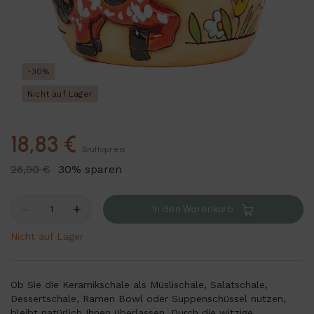
-30%
Nicht auf Lager
18,83 €
Bruttopreis
26,90 €
30% sparen
-
+
In den Warenkorb
Nicht auf Lager
Ob Sie die Keramikschale als Müslischale, Salatschale,
Dessertschale, Ramen Bowl oder Suppenschüssel nutzen,
bleibt natürlich Ihnen überlassen. Durch die witzige,