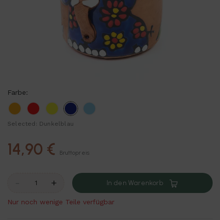
Farbe:
Orange
Rot
Gelb
Dunkelblau
Hellblau
Selected: Dunkelblau
14,90 €
Bruttopreis
-
+
In den Warenkorb
Nur noch wenige Teile verfügbar