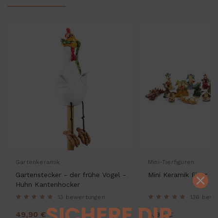
Gartenkeramik
Mini-Tierfiguren
Gartenstecker - der frühe Vogel -
Mini Keramik Figur
Huhn Kantenhocker
13 bewertungen
136 bewe
SICHERE DIR
49,90 €
6,99 €