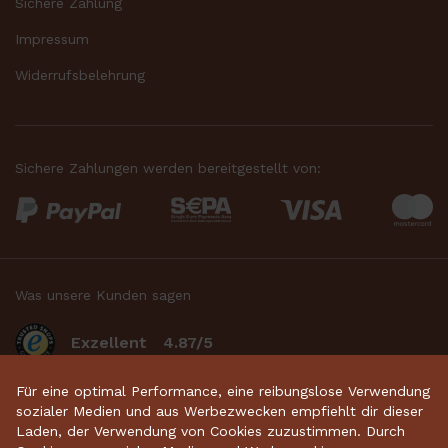
Sichere Zahlung
Impressum
Widerrufsbelehrung
Sichere Zahlungen werden bereitgestellt von:
Was unsere Kunden sagen
Exzellent
4.87/5
basierend auf 2634
bewertungen
.
Für eine optimal Performance, eine reibungslose Verwendung
sozialer Medien und aus Werbezwecken empfiehlt dir dieser
Laden, der Verwendung von Cookies zuzustimmen. Durch