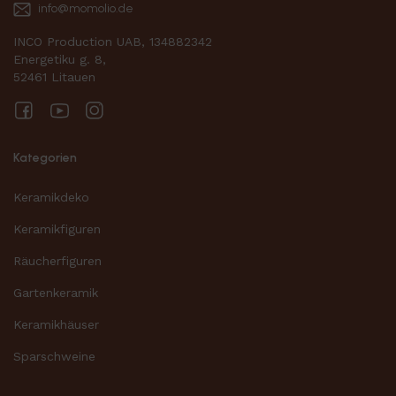
info@momolio.de
INCO Production UAB, 134882342
Energetiku g. 8,
52461 Litauen
Facebook
YouTube
Instagram
Kategorien
Keramikdeko
Keramikfiguren
Räucherfiguren
Gartenkeramik
Keramikhäuser
Sparschweine