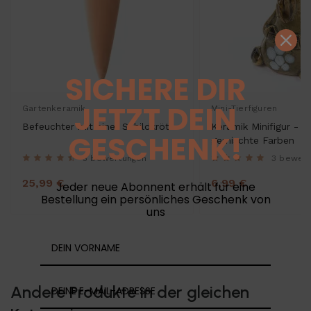
SICHERE DIR
JETZT DEIN
Gartenkeramik
Mini-Tierfiguren
Befeuchter mit einer Schildkröte
Keramik Minifigur - E
GESCHENK!
gemischte Farben
5 bewertungen
3 bewer
25,99 €
6,99 €
Jeder neue Abonnent erhält für eine
Bestellung ein persönliches Geschenk von
uns
Andere Produkte in der gleichen