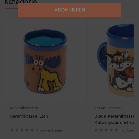
Kategorie
ABONNIEREN
Keramiktassen
Keramiktassen
Keramiktasse Elch
Blaue Keramiktasse 
Katzenpaar und klei
1 bewertungen
23 bewe