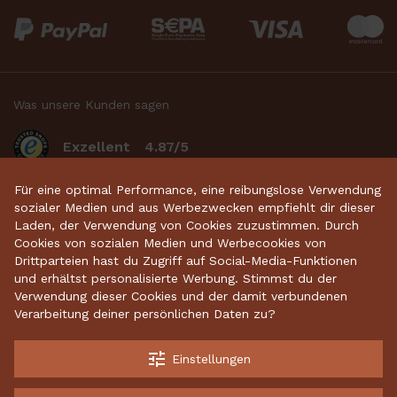
Was unsere Kunden sagen
Exzellent
4.87/5
basierend auf 2634
bewertungen
.
Für eine optimal Performance, eine reibungslose Verwendung
sozialer Medien und aus Werbezwecken empfiehlt dir dieser
Laden, der Verwendung von Cookies zuzustimmen. Durch
Cookies von sozialen Medien und Werbecookies von
Startseite
•
Keramikdeko
•
Gartenkeramik
•
Drittparteien hast du Zugriff auf Social-Media-Funktionen
und erhältst personalisierte Werbung. Stimmst du der
Sparschweine
•
Räucherfiguren
•
Keramikhäuser
Verwendung dieser Cookies und der damit verbundenen
Verarbeitung deiner persönlichen Daten zu?
tune
Einstellungen
Kostenloser Versand ab 70 €