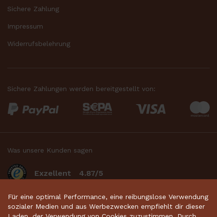
Sichere Zahlung
Impressum
Widerrufsbelehrung
Sichere Zahlungen werden bereitgestellt von:
Was unsere Kunden sagen
Exzellent
4.87/5
basierend auf 2633
bewertungen
.
Für eine optimal Performance, eine reibungslose Verwendung
sozialer Medien und aus Werbezwecken empfiehlt dir dieser
Laden, der Verwendung von Cookies zuzustimmen. Durch