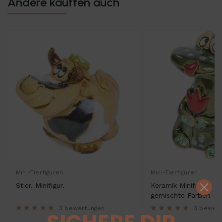
Andere kauften auch
Mini-Tierfiguren
Mini-Tierfiguren
Stier. Minifigur.
Keramik Minifigur - F
gemischte Farben
3 bewertungen
3 bewer