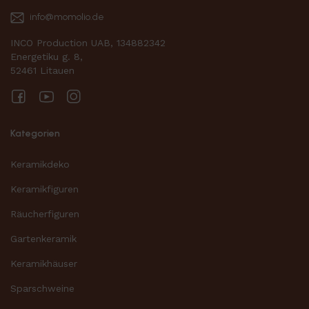
info@momolio.de
INCO Production UAB, 134882342
Energetiku g. 8,
52461 Litauen
Facebook
YouTube
Instagram
Kategorien
Keramikdeko
Keramikfiguren
Räucherfiguren
Gartenkeramik
Keramikhäuser
Sparschweine