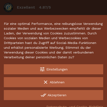
Exzellent
4.87/5
basierend auf 2633
bewertungen
.
Für eine optimal Performance, eine reibungslose Verwendung
sozialer Medien und aus Werbezwecken empfiehlt dir dieser
Laden, der Verwendung von Cookies zuzustimmen. Durch
Startseite
•
Keramikdeko
•
Gartenkeramik
•
Cookies von sozialen Medien und Werbecookies von
Drittparteien hast du Zugriff auf Social-Media-Funktionen
Sparschweine
•
Räucherfiguren
•
Keramikhäuser
und erhältst personalisierte Werbung. Stimmst du der
Verwendung dieser Cookies und der damit verbundenen
Verarbeitung deiner persönlichen Daten zu?
Kostenloser Versand ab 70 €
tune
Einstellungen
Garantiert sichere Lieferung
clear
Ablehnen
Kostenlose Rücksendungen
done_all
Akzeptieren
INCO Production UAB, 134882342, Energetikų g. 8, LT-52461
Kaunas, Lithuania
Datenschutz- und Cookie-Richtlinie