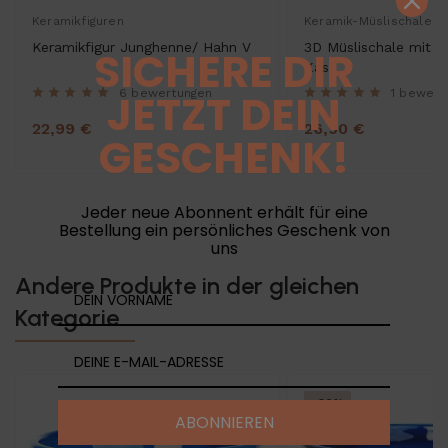
Keramikfiguren
Keramik-Müslischalen
Keramikfigur Junghenne/ Hahn V
3D Müslischale mit M
SICHERE DIR
Käse
JETZT DEIN
6 bewertungen
1 bewert
22,99 €
26,90 €
GESCHENK!
Jeder neue Abonnent erhält für eine
Bestellung ein persönliches Geschenk von
uns
Andere Produkte in der gleichen
Kategorie
-30%
ABONNIEREN