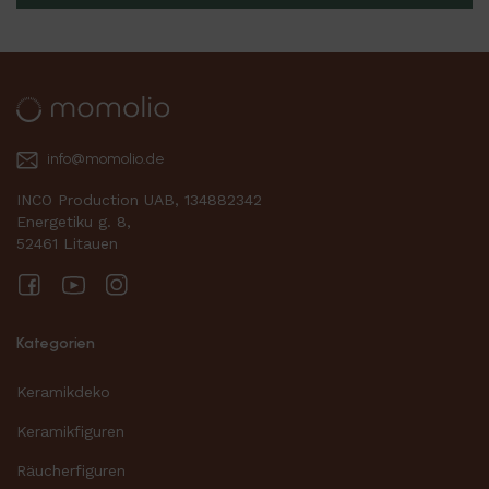
info@momolio.de
INCO Production UAB, 134882342
Energetiku g. 8,
52461 Litauen
Facebook
YouTube
Instagram
Kategorien
Keramikdeko
Keramikfiguren
Räucherfiguren