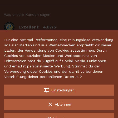
Was unsere Kunden sagen
Exzellent
4.87/5
basierend auf 2634
bewertungen
.
Für eine optimal Performance, eine reibungslose Verwendung
sozialer Medien und aus Werbezwecken empfiehlt dir dieser
Laden, der Verwendung von Cookies zuzustimmen. Durch
Cookies von sozialen Medien und Werbecookies von
Startseite
•
Keramikdeko
•
Gartenkeramik
•
Drittparteien hast du Zugriff auf Social-Media-Funktionen
und erhältst personalisierte Werbung. Stimmst du der
Sparschweine
•
Räucherfiguren
•
Keramikhäuser
Verwendung dieser Cookies und der damit verbundenen
Verarbeitung deiner persönlichen Daten zu?
tune
Einstellungen
Kostenloser Versand ab 70 €
Garantiert sichere Lieferung
clear
Ablehnen
Kostenlose Rücksendungen