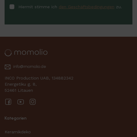
Hiermit stimme ich
den Geschäftsbedingungen
zu.
info@momolio.de
INCO Production UAB, 134882342
Energetiku g. 8,
52461 Litauen
Facebook
YouTube
Instagram
Kategorien
Keramikdeko