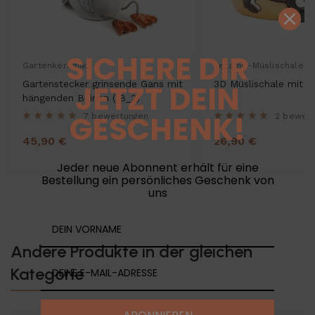
SICHERE DIR
Gartenkeramik
Keramik-Müslischalen
JETZT DEIN
Gartenstecker grinsende Gans mit
3D Müslischale mit 
hängenden Beinen (18_2)
GESCHENK!
7 bewertungen
2 bewer
45,90 €
26,90 €
Jeder neue Abonnent erhält für eine
Bestellung ein persönliches Geschenk von
uns
Andere Produkte in der gleichen
Kategorie