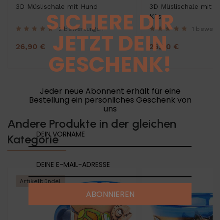
3D Müslischale mit Hund
3D Müslischale mit M
SICHERE DIR
Käse
2 bewertungen
1 bewert
JETZT DEIN
26,90 €
26,90 €
GESCHENK!
Jeder neue Abonnent erhält für eine
Bestellung ein persönliches Geschenk von
uns
Andere Produkte in der gleichen
Kategorie
Artikelbündel
ABONNIEREN