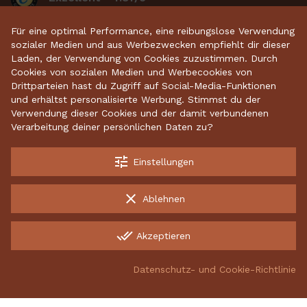
basierend auf 2634
bewertungen
.
Für eine optimal Performance, eine reibungslose Verwendung
sozialer Medien und aus Werbezwecken empfiehlt dir dieser
Laden, der Verwendung von Cookies zuzustimmen. Durch
Cookies von sozialen Medien und Werbecookies von
Startseite
•
Keramikdeko
•
Gartenkeramik
•
Drittparteien hast du Zugriff auf Social-Media-Funktionen
und erhältst personalisierte Werbung. Stimmst du der
Sparschweine
•
Räucherfiguren
•
Keramikhäuser
Verwendung dieser Cookies und der damit verbundenen
Verarbeitung deiner persönlichen Daten zu?
tune
Einstellungen
Kostenloser Versand ab 70 €
Garantiert sichere Lieferung
clear
Ablehnen
Kostenlose Rücksendungen
done_all
Akzeptieren
INCO Production UAB, 134882342, Energetikų g. 8, LT-52461
Kaunas, Lithuania
Datenschutz- und Cookie-Richtlinie
group_work