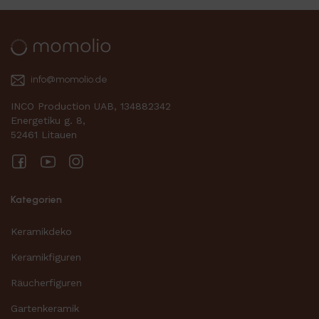
info@momolio.de
INCO Production UAB, 134882342
Energetiku g. 8,
52461 Litauen
Facebook
YouTube
Instagram
Kategorien
Keramikdeko
Keramikfiguren
Räucherfiguren
Gartenkeramik