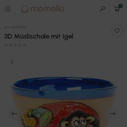
0
art-G075022
3D Müslischale mit Igel