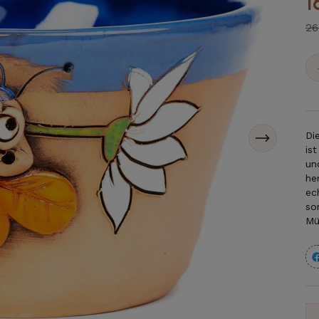
1
26
Di
is
un
he
ec
so
Mü