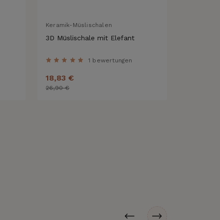
Keramik-Müslischalen
Keramik-M
3D Müslischale mit Elefant
3D Müslis
Honig
1 bewertungen
18,83 €
26,90 €
26,90 €