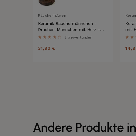
Räucherfiguren
Kera
Keramik Räuchermännchen -
Keram
Drachen-Männchen mit Herz -
mit 
Räucherfigur und Dekofigur
2 bewertungen
31,90 €
14,9
Andere Produkte in