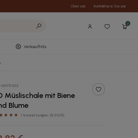
Über uns
Kontaktiere Sie uns
0
Verkaufhits
e
t-G075002
D Müslischale mit Biene
nd Blume
1 bewertungen
(5.00/5)