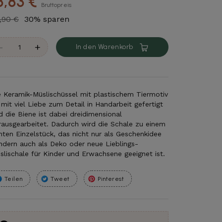
8,83 €
Bruttopreis
,90 €
30% sparen
-
+
In den Warenkorb
e Keramik-Müslischüssel mit plastischem Tiermotiv
t mit viel Liebe zum Detail in Handarbeit gefertigt
d die Biene ist dabei dreidimensional
rausgearbeitet. Dadurch wird die Schale zu einem
hten Einzelstück, das nicht nur als Geschenkidee
ndern auch als Deko oder neue Lieblings-
slischale für Kinder und Erwachsene geeignet ist.
Teilen
Tweet
Pinterest