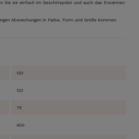
en Sie sie einfach im Geschirrspüler und auch das Erwärmen
eringen Abweichungen in Farbe, Form und Größe kommen.
120
SICHERE DIR
120
JETZT DEIN
75
GESCHENK!
400
Jeder neue Abonnent erhält für eine Bestellung ein
persönliches Geschenk von uns