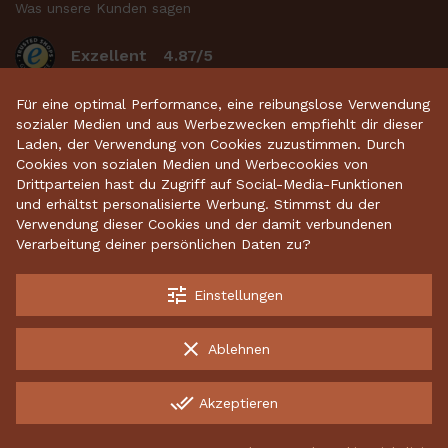
Was unsere Kunden sagen
Exzellent
4.87/5
basierend auf 2634
bewertungen
.
Für eine optimal Performance, eine reibungslose Verwendung
sozialer Medien und aus Werbezwecken empfiehlt dir dieser
Laden, der Verwendung von Cookies zuzustimmen. Durch
Cookies von sozialen Medien und Werbecookies von
Startseite
•
Keramikdeko
•
Gartenkeramik
•
Drittparteien hast du Zugriff auf Social-Media-Funktionen
und erhältst personalisierte Werbung. Stimmst du der
Sparschweine
•
Räucherfiguren
•
Keramikhäuser
Verwendung dieser Cookies und der damit verbundenen
Verarbeitung deiner persönlichen Daten zu?
tune
Einstellungen
Kostenloser Versand ab 70 €
Garantiert sichere Lieferung
clear
Ablehnen
Kostenlose Rücksendungen
done_all
Akzeptieren
INCO Production UAB, 134882342, Energetikų g. 8, LT-52461
Kaunas, Lithuania