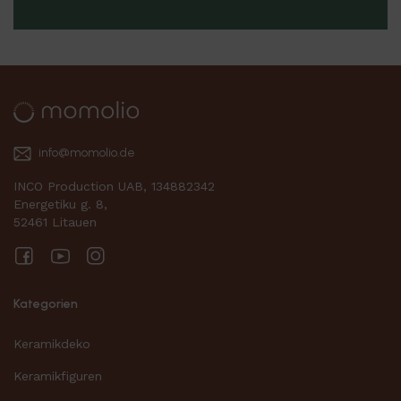
info@momolio.de
INCO Production UAB, 134882342
Energetiku g. 8,
52461 Litauen
Facebook
YouTube
Instagram
Kategorien
Keramikdeko
Keramikfiguren