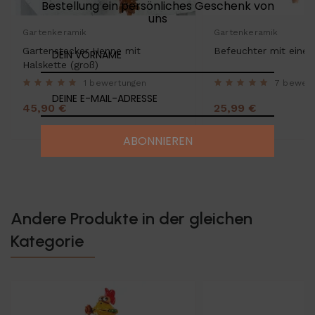
Bestellung ein persönliches Geschenk von
uns
Gartenkeramik
Gartenkeramik
Gartenstecker Henne mit
Befeuchter mit einer
Halskette (groß)
1 bewertungen
7 bewer
45,90 €
25,99 €
ABONNIEREN
Andere Produkte in der gleichen
Kategorie