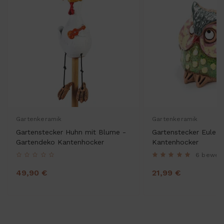
Gartenkeramik
Gartenkeramik
Gartenstecker Huhn mit Blume -
Gartenstecker Eule II
Gartendeko Kantenhocker
Kantenhocker
6 bewer
49,90 €
21,99 €