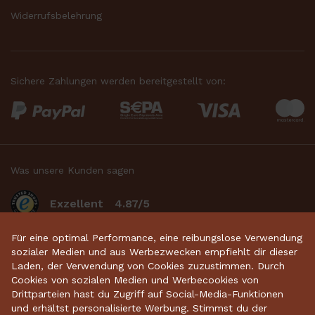
Widerrufsbelehrung
Sichere Zahlungen werden bereitgestellt von:
Was unsere Kunden sagen
Exzellent
4.87/5
basierend auf 2633
bewertungen
.
Für eine optimal Performance, eine reibungslose Verwendung
sozialer Medien und aus Werbezwecken empfiehlt dir dieser
Laden, der Verwendung von Cookies zuzustimmen. Durch
Cookies von sozialen Medien und Werbecookies von
Startseite
•
Keramikdeko
•
Gartenkeramik
•
Drittparteien hast du Zugriff auf Social-Media-Funktionen
und erhältst personalisierte Werbung. Stimmst du der