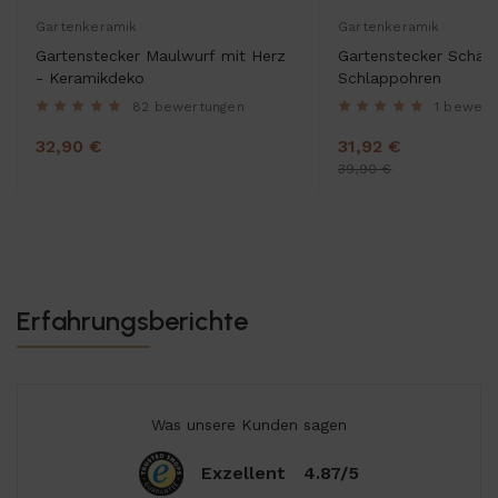
Gartenkeramik
Gartenkeramik
Gartenstecker Maulwurf mit Herz
Gartenstecker Schäf
- Keramikdeko
Schlappohren
82 bewertungen
1 bewert
32,90 €
31,92 €
39,90 €
Erfahrungsberichte
Was unsere Kunden sagen
Exzellent
4.87/5