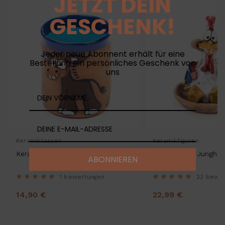
JETZT DEIN
GESCHENK!
Jeder neue Abonnent erhält für eine
Bestellung ein persönliches Geschenk von
uns
Keramiktassen
Keramikfiguren
Keramiktasse Esel
ABONNIEREN
1 bewertungen
23 bewe
14,90 €
22,99 €