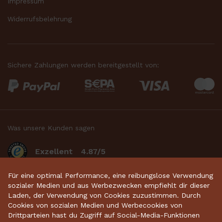
Impressum
Widerrufsbelehrung
Sichere Zahlungen werden bereitgestellt von:
Was unsere Kunden sagen
Exzellent
4.87/5
basierend auf 2633
bewertungen
.
Für eine optimal Performance, eine reibungslose Verwendung
sozialer Medien und aus Werbezwecken empfiehlt dir dieser
Laden, der Verwendung von Cookies zuzustimmen. Durch
Cookies von sozialen Medien und Werbecookies von
Startseite
•
Keramikdeko
•
Gartenkeramik
•
Drittparteien hast du Zugriff auf Social-Media-Funktionen