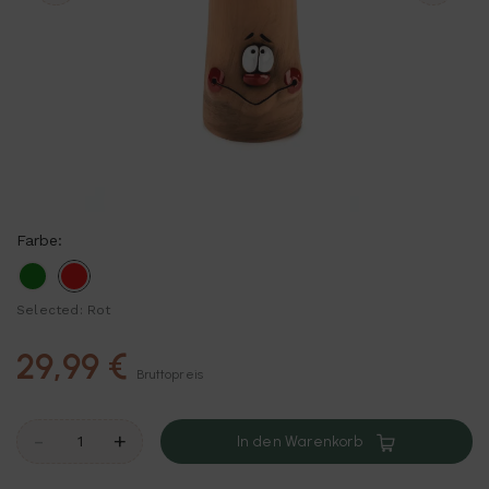
Farbe:
Grün
Rot
Selected: Rot
29,99 €
Bruttopreis
-
+
In den Warenkorb