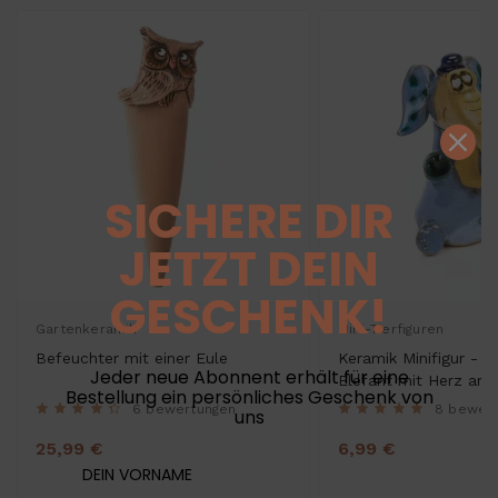
SICHERE DIR
JETZT DEIN
GESCHENK!
Gartenkeramik
Mini-Tierfiguren
Befeuchter mit einer Eule
Keramik Minifigur - s
Jeder neue Abonnent erhält für eine
Elefant mit Herz am 
Bestellung ein persönliches Geschenk von
gemischte Farben
6 bewertungen
8 bewer
uns
25,99 €
6,99 €