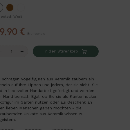
Weiß
Braun
Bunt
lected: Weiß
9,90 €
Bruttopreis
-
+
In den Warenkorb
e schrägen Vogelfiguren aus Keramik zaubern ein
cheln auf Ihre Lippen und jedem, der sie sieht. Sie
nd in liebevoller Handarbeit gefertigt und werden
n Hand bemalt. Egal, ob Sie sie als Kantenhocker,
kofigur im Garten nutzen oder als Geschenk an
nen lieben Menschen geben möchten - die
zaubernden Unikate aus Keramik wissen zu
geistern.