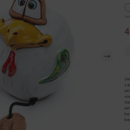
Se
4
Di
Lä
si
vo
De
ei
be
be