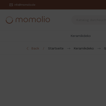
info@momolio.de
Keramikdeko
Back
Startseite
Keramikdeko
G