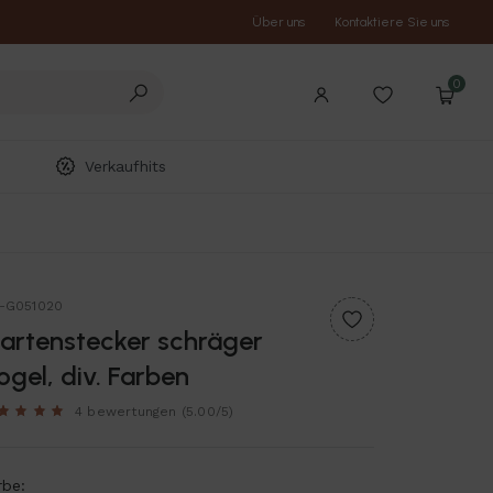
Über uns
Kontaktiere Sie uns
0
Verkaufhits
t-G051020
artenstecker schräger
ogel, div. Farben
4 bewertungen
(5.00/5)
rbe: