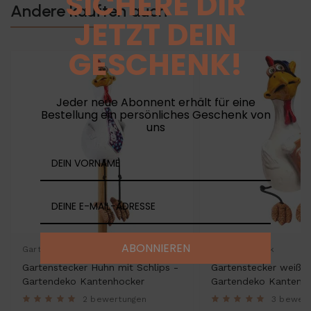
SICHERE DIR
Andere kauften auch
JETZT DEIN
GESCHENK!
Jeder neue Abonnent erhält für eine
Bestellung ein persönliches Geschenk von
uns
ABONNIEREN
Gartenkeramik
Gartenkeramik
Gartenstecker Huhn mit Schlips -
Gartenstecker weiße
Gartendeko Kantenhocker
Gartendeko Kantenh
2 bewertungen
3 bewer