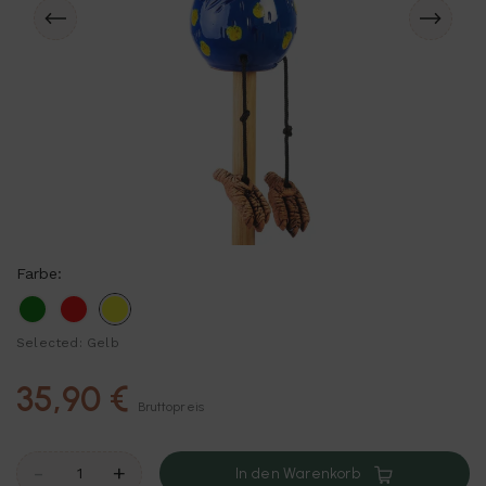
Farbe:
Grün
Rot
Gelb
Selected: Gelb
35,90 €
Bruttopreis
-
+
In den Warenkorb