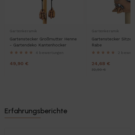
Gartenkeramik
Gartenkeramik
Gartenstecker Großmutter Henne
Gartenstecker Sitzen
- Gartendeko Kantenhocker
Rabe
4 bewertungen
2 bewer
49,90 €
24,68 €
32,90 €
Erfahrungsberichte