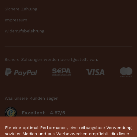
Sichere Zahlung
Impressum
Widerrufsbelehrung
Sichere Zahlungen werden bereitgestellt von:
Was unsere Kunden sagen
Exzellent
4.87/5
basierend auf 2634
bewertungen
.
Für eine optimal Performance, eine reibungslose Verwendung
sozialer Medien und aus Werbezwecken empfiehlt dir dieser