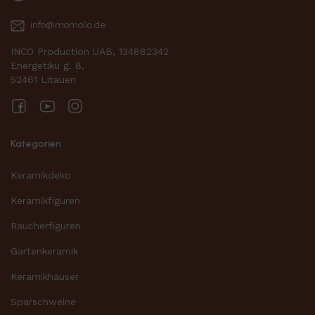
info@momolio.de
INCO Production UAB, 134882342
Energetiku g. 8,
52461 Litauen
Facebook
YouTube
Instagram
Kategorien
Keramikdeko
Keramikfiguren
Räucherfiguren
Gartenkeramik
Keramikhäuser
Sparschweine