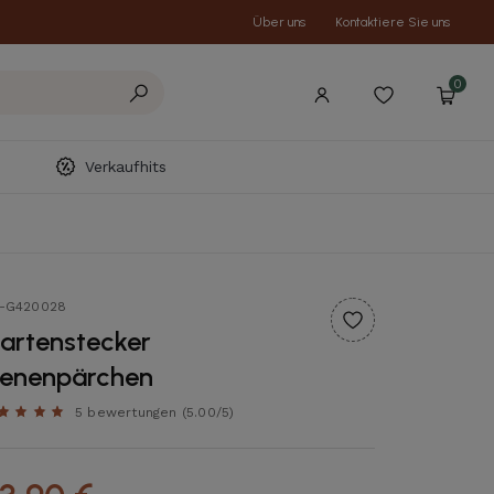
Über uns
Kontaktiere Sie uns
0
Verkaufhits
t-G420028
artenstecker
ienenpärchen
5 bewertungen
(5.00/5)