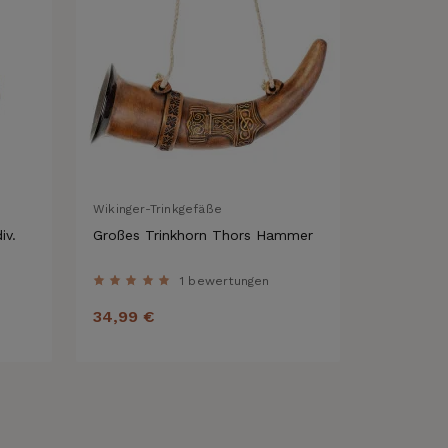
Wikinger-Trinkgefäße
Gartenker
iv.
Großes Trinkhorn Thors Hammer
Gartenst
1 bewertungen
34,99 €
63,90 €