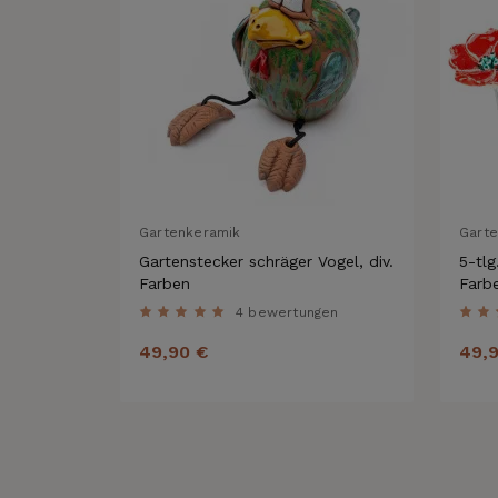
Gartenkeramik
Gart
Gartenstecker schräger Vogel, div.
5-tlg
Farben
Farb
4 bewertungen
49,90 €
49,