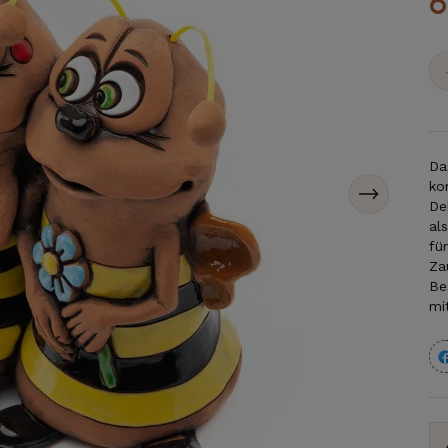
6
Da
ko
De
al
fü
Za
Be
mi