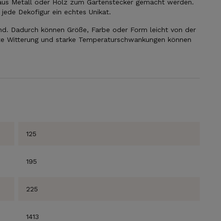
 aus Metall oder Holz zum Gartenstecker gemacht werden.
 jede Dekofigur ein echtes Unikat.
nd. Dadurch können Größe, Farbe oder Form leicht von der
te Witterung und starke Temperaturschwankungen können
125
SICHERE DIR JETZT
DEIN GESCHENK!
195
225
Jeder neue Abonnent erhält für eine Bestellung ein
persönliches Geschenk von uns
1413