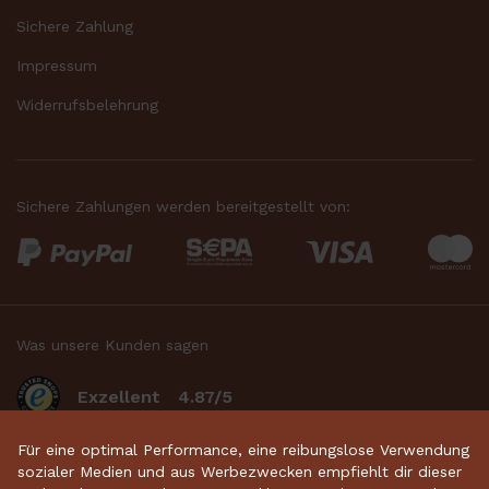
Sichere Zahlung
Impressum
Widerrufsbelehrung
Sichere Zahlungen werden bereitgestellt von:
Was unsere Kunden sagen
Exzellent
4.87/5
basierend auf 2633
bewertungen
.
Für eine optimal Performance, eine reibungslose Verwendung
sozialer Medien und aus Werbezwecken empfiehlt dir dieser