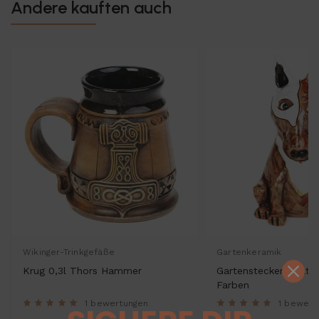
Andere kauften auch
Wikinger-Trinkgefäße
Gartenkeramik
Krug 0,3l Thors Hammer
Gartenstecker Bullterr
Farben
1 bewertungen
1 bewert