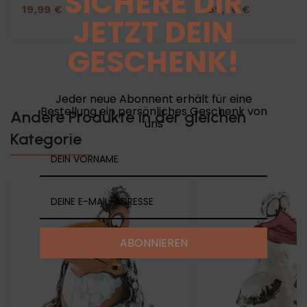
SICHERE DIR
19,99 €
39,90 €
JETZT DEIN
GESCHENK!
Jeder neue Abonnent erhält für eine
Bestellung ein persönliches Geschenk von
Andere Produkte in der gleichen
uns
Kategorie
ABONNIEREN