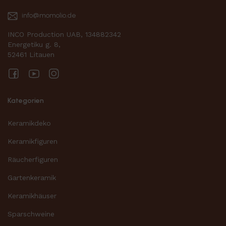
info@momolio.de
INCO Production UAB, 134882342
Energetiku g. 8,
52461 Litauen
Facebook
YouTube
Instagram
Kategorien
Keramikdeko
Keramikfiguren
Räucherfiguren
Gartenkeramik
Keramikhäuser
Sparschweine