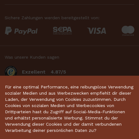
Sichere Zahlungen werden bereitgestellt von:
Was unsere Kunden sagen
Exzellent
4.87/5
basierend auf 2633
bewertungen
.
Für eine optimal Performance, eine reibungslose Verwendung
sozialer Medien und aus Werbezwecken empfiehlt dir dieser
Laden, der Verwendung von Cookies zuzustimmen. Durch
Cookies von sozialen Medien und Werbecookies von
Startseite
•
Keramikdeko
•
Gartenkeramik
•
Drittparteien hast du Zugriff auf Social-Media-Funktionen
und erhältst personalisierte Werbung. Stimmst du der
Sparschweine
•
Räucherfiguren
•
Keramikhäuser
Verwendung dieser Cookies und der damit verbundenen
Verarbeitung deiner persönlichen Daten zu?