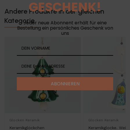
GESCHENK!
Andere Produkte in der gleichen
Kategorie
Jeder neue Abonnent erhält für eine
Bestellung ein persönliches Geschenk von
uns
ABONNIEREN
Glocken Keramik
Glocken Keramik
Keramikglöckchen
Keramikglocke. Weihn