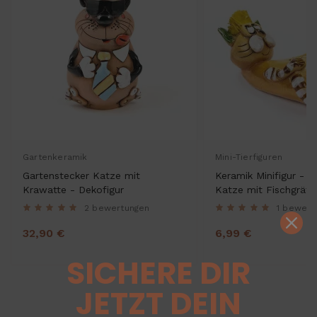
Gartenkeramik
Mini-Tierfiguren
Gartenstecker Katze mit
Keramik Minifigur - l
Krawatte - Dekofigur
Katze mit Fischgräte
gemischte Farben
2 bewertungen
1 bewert
32,90 €
6,99 €
SICHERE DIR
JETZT DEIN