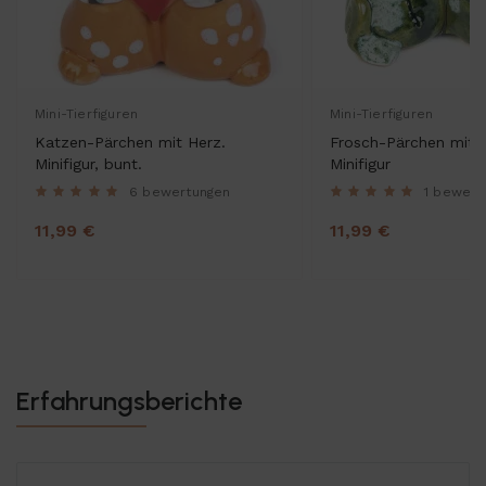
Mini-Tierfiguren
Mini-Tierfiguren
Katzen-Pärchen mit Herz.
Frosch-Pärchen mit 
Minifigur, bunt.
Minifigur
6 bewertungen
1 bewert
11,99 €
11,99 €
Erfahrungsberichte