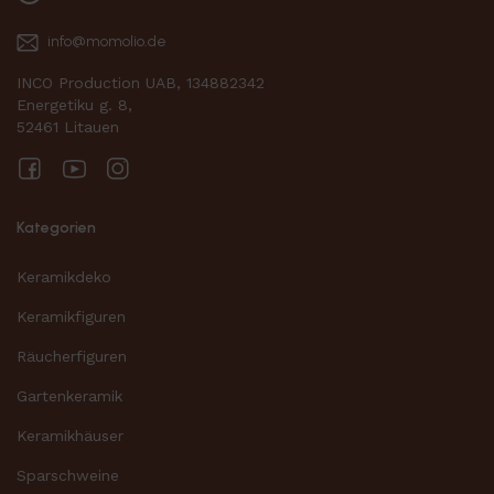
info@momolio.de
INCO Production UAB, 134882342
Energetiku g. 8,
52461 Litauen
Facebook
YouTube
Instagram
Kategorien
Keramikdeko
Keramikfiguren
Räucherfiguren
Gartenkeramik
Keramikhäuser
Sparschweine