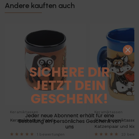
Andere kauften auch
SICHERE DIR
JETZT DEIN
GESCHENK!
Keramiktassen
Keramiktassen
Jeder neue Abonnent erhält für eine
Bestellung ein persönliches Geschenk von
Keramikbecher Panda
Blaue Keramiktasse 
uns
Katzenpaar und klei
1 bewertungen
23 bewe