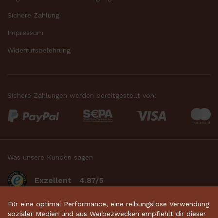
Sichere Zahlung
Impressum
Widerrufsbelehrung
Sichere Zahlungen werden bereitgestellt von:
Was unsere Kunden sagen
Exzellent
4.87/5
basierend auf 2634
bewertungen
.
Für eine optimal Performance, eine reibungslose Verwendung
sozialer Medien und aus Werbezwecken empfiehlt dir dieser