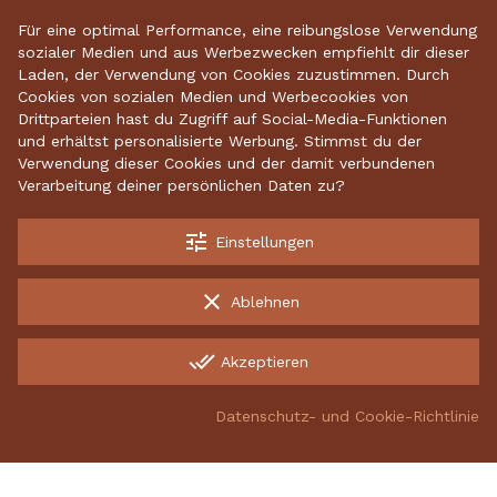
basierend auf 2634
bewertungen
.
Für eine optimal Performance, eine reibungslose Verwendung
sozialer Medien und aus Werbezwecken empfiehlt dir dieser
Laden, der Verwendung von Cookies zuzustimmen. Durch
Cookies von sozialen Medien und Werbecookies von
Startseite
•
Keramikdeko
•
Gartenkeramik
•
Drittparteien hast du Zugriff auf Social-Media-Funktionen
und erhältst personalisierte Werbung. Stimmst du der
Sparschweine
•
Räucherfiguren
•
Keramikhäuser
Verwendung dieser Cookies und der damit verbundenen
Verarbeitung deiner persönlichen Daten zu?
tune
Einstellungen
Kostenloser Versand ab 70 €
Garantiert sichere Lieferung
clear
Ablehnen
Kostenlose Rücksendungen
done_all
Akzeptieren
INCO Production UAB, 134882342, Energetikų g. 8, LT-52461
Kaunas, Lithuania
Datenschutz- und Cookie-Richtlinie
group_work