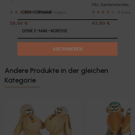
Pilz Gartenstecker, d
20 bewertungen
6 bewer
28,90 €
42,90 €
ABONNIEREN
Andere Produkte in der gleichen
Kategorie