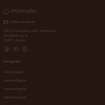
info@momolio.de
INCO Production UAB, 134882342
Energetiku g. 8,
52461 Litauen
Facebook
YouTube
Instagram
Kategorien
Keramikdeko
Keramikfiguren
Räucherfiguren
Gartenkeramik