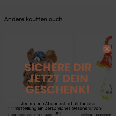
Andere kauften auch
SICHERE DIR
JETZT DEIN
GESCHENK!
Jeder neue Abonnent erhält für eine
Bestellung ein persönliches Geschenk von
Sparschweine
Gartenkeramik
uns
Spardose Maus mit Käse
Teelicht-Häuschen -