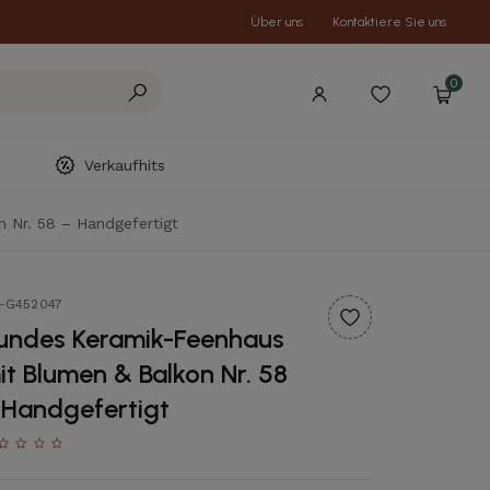
Über uns
Kontaktiere Sie uns
0
Verkaufhits
 Nr. 58 – Handgefertigt
t-G452047
undes Keramik-Feenhaus
it Blumen & Balkon Nr. 58
 Handgefertigt