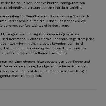
t ist der kleine Balkon, der mit bunten, handgeformten
ders lebendigen, verwunschenen Charakter verleiht.
andumdrehen für Gemütlichkeit: Sobald du ein Standard-
rme Kerzenschein durch die kleinen Fenster sowie die
erschönes, sanftes Lichtspiel in den Raum.
es Mitbringsel zum Einzug (Housewarming) oder als
al und Kommode – dieses florale Feenhaus begeistert jeden
edes Haus wird mit viel Herzblut komplett von Hand
, Farbe und der Anordnung der feinen Blüten sind ein
 zu einem unverwechselbaren Einzelstück.
SICHERE DIR
 nur auf einer ebenen, hitzebeständigen Oberfläche und
gt. Da es sich um feine, handgemachte Keramik handelt,
lüssen, Frost und plötzlichen Temperaturschwankungen
JETZT DEIN
gemütlichen Innenbereich.
GESCHENK!
Jeder neue Abonnent erhält für eine Bestellung ein
persönliches Geschenk von uns