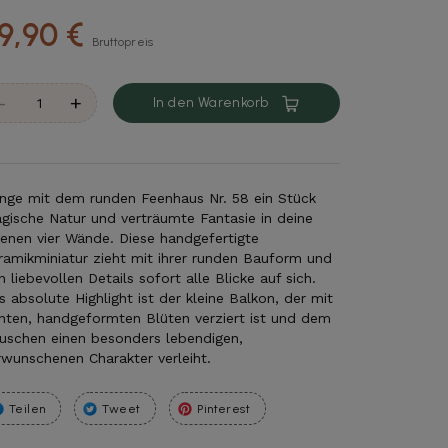
9,90 €
Bruttopreis
-
+
In den Warenkorb
inge mit dem runden Feenhaus Nr. 58 ein Stück
gische Natur und verträumte Fantasie in deine
genen vier Wände. Diese handgefertigte
ramikminiatur zieht mit ihrer runden Bauform und
n liebevollen Details sofort alle Blicke auf sich.
s absolute Highlight ist der kleine Balkon, der mit
nten, handgeformten Blüten verziert ist und dem
uschen einen besonders lebendigen,
rwunschenen Charakter verleiht.
Teilen
Tweet
Pinterest