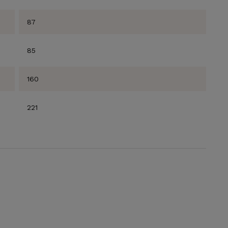
87
85
160
ABONNIEREN
221