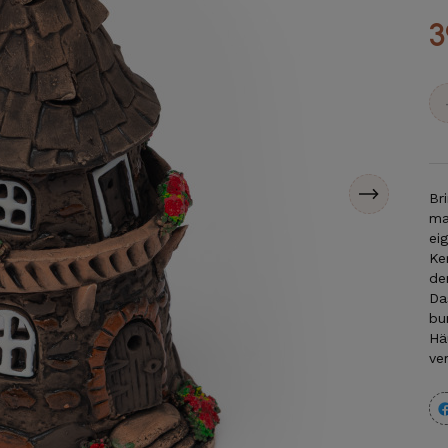
3
Br
ma
ei
Ke
de
Da
bu
Hä
ve