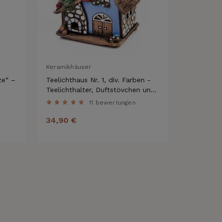
Keramikhäuser
Keramikhä
ze“ –
Teelichthaus Nr. 1, div. Farben -
Teelichtha
Teelichthalter, Duftstövchen und
Teelichth
Räucherhaus
Räucherh
11 bewertungen
34,90 €
31,90 €