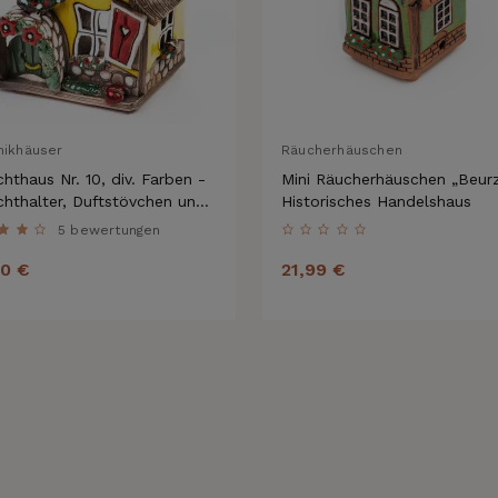
mikhäuser
Räucherhäuschen
chthaus Nr. 10, div. Farben -
Mini Räucherhäuschen „Beur
chthalter, Duftstövchen und
Historisches Handelshaus
herhaus
5 bewertungen
90 €
21,99 €