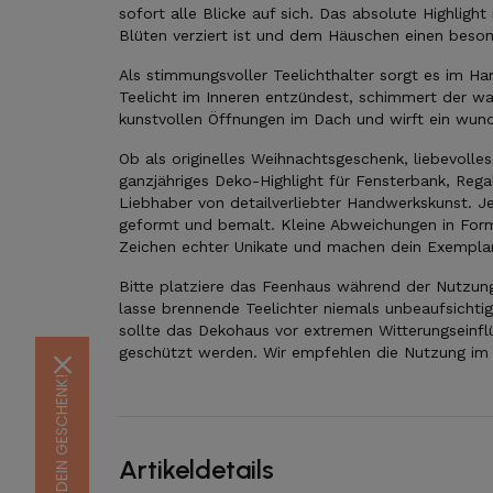
sofort alle Blicke auf sich. Das absolute Highligh
Blüten verziert ist und dem Häuschen einen beson
Als stimmungsvoller Teelichthalter sorgt es im H
Teelicht im Inneren entzündest, schimmert der wa
kunstvollen Öffnungen im Dach und wirft ein wund
Ob als originelles Weihnachtsgeschenk, liebevoll
ganzjähriges Deko-Highlight für Fensterbank, Reg
Liebhaber von detailverliebter Handwerkskunst. J
geformt und bemalt. Kleine Abweichungen in Form
Zeichen echter Unikate und machen dein Exemplar
Bitte platziere das Feenhaus während der Nutzung
lasse brennende Teelichter niemals unbeaufsichti
sollte das Dekohaus vor extremen Witterungseinf
geschützt werden. Wir empfehlen die Nutzung im 
Artikeldetails