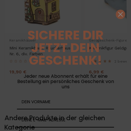
SICHERE DIR
Keramikhäuser
Geldgeschenk-Figuren
JETZT DEIN
Mini Keramikhaus. Räucherhaus
Keramikfigur Geldge
Nr. 6, div. Farben
GESCHENK!
2 bewer
19,90 €
6,99 €
Jeder neue Abonnent erhält für eine
Bestellung ein persönliches Geschenk von
uns
Andere Produkte in der gleichen
Kategorie