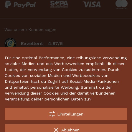
Was unsere Kunden sagen
Exzellent
4.87/5
basierend auf 2634
bewertungen
.
Für eine optimal Performance, eine reibungslose Verwendung
sozialer Medien und aus Werbezwecken empfiehlt dir dieser
Laden, der Verwendung von Cookies zuzustimmen. Durch
Cookies von sozialen Medien und Werbecookies von
Startseite
•
Keramikdeko
•
Gartenkeramik
•
Drittparteien hast du Zugriff auf Social-Media-Funktionen
und erhältst personalisierte Werbung. Stimmst du der
Sparschweine
•
Räucherfiguren
•
Keramikhäuser
Verwendung dieser Cookies und der damit verbundenen
Verarbeitung deiner persönlichen Daten zu?
tune
Einstellungen
Kostenloser Versand ab 70 €
Garantiert sichere Lieferung
clear
Ablehnen