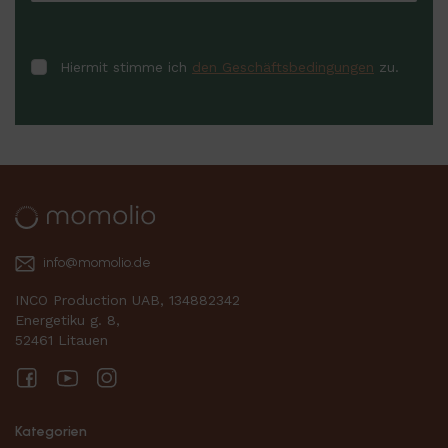
Hiermit stimme ich
den Geschäftsbedingungen
zu.
info@momolio.de
INCO Production UAB, 134882342
Energetiku g. 8,
52461 Litauen
Facebook
YouTube
Instagram
Kategorien