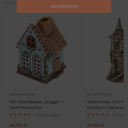
ABONNIEREN
Teelichthäuser
Keramikhäuser
Mini Keramikhaus „Brügge“ –
Teelichthaus und Rä
Teelichthäuschen
Rundturm Rapunzel
1 bewertungen
2 bewer
34,90 €
59,90 €