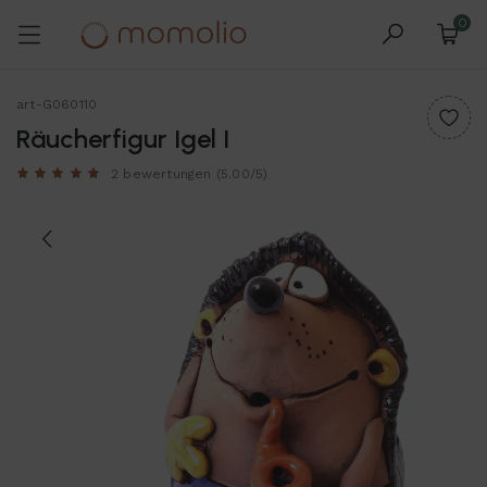
0
art-G060110
Räucherfigur Igel I
2 bewertungen
(5.00/5)