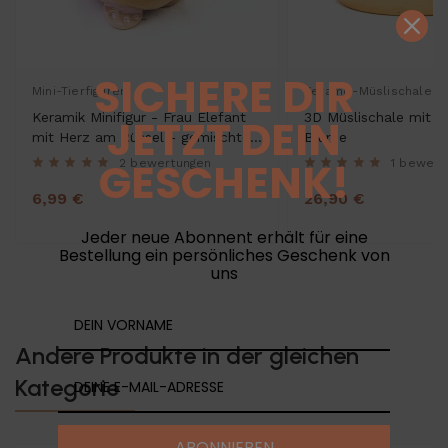
SICHERE DIR
Mini-Tierfiguren
Keramik-Müslischalen
Keramik Minifigur - Frau Elefant
3D Müslischale mit 
JETZT DEIN
mit Herz am Rüssel - gemischte
Blume
Farben
GESCHENK!
2 bewertungen
1 bewert
6,99 €
26,90 €
Jeder neue Abonnent erhält für eine
Bestellung ein persönliches Geschenk von
uns
Andere Produkte in der gleichen
Kategorie
ABONNIEREN