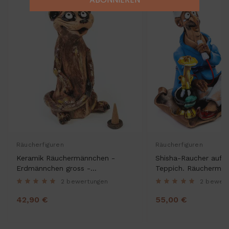
Räucherfiguren
Räucherfiguren
Keramik Räuchermännchen -
Shisha-Raucher auf 
Erdmännchen gross -
Teppich. Räuchermän
Räucherfigur und Dekofigur
2 bewertungen
2 bewer
42,90 €
55,00 €