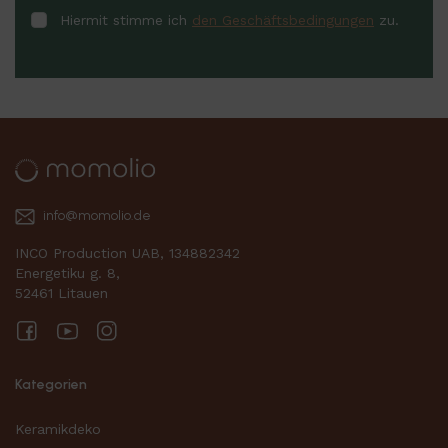
Hiermit stimme ich
den Geschäftsbedingungen
zu.
info@momolio.de
INCO Production UAB, 134882342
Energetiku g. 8,
52461 Litauen
Facebook
YouTube
Instagram
Kategorien
Keramikdeko