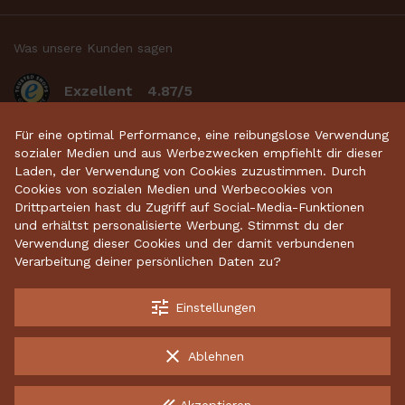
Was unsere Kunden sagen
Exzellent
4.87/5
basierend auf 2634
bewertungen
.
Für eine optimal Performance, eine reibungslose Verwendung
sozialer Medien und aus Werbezwecken empfiehlt dir dieser
Laden, der Verwendung von Cookies zuzustimmen. Durch
Cookies von sozialen Medien und Werbecookies von
Startseite
•
Keramikdeko
•
Gartenkeramik
•
Drittparteien hast du Zugriff auf Social-Media-Funktionen
und erhältst personalisierte Werbung. Stimmst du der
Sparschweine
•
Räucherfiguren
•
Keramikhäuser
Verwendung dieser Cookies und der damit verbundenen
Verarbeitung deiner persönlichen Daten zu?
tune
Einstellungen
Kostenloser Versand ab 70 €
Garantiert sichere Lieferung
clear
Ablehnen
Kostenlose Rücksendungen