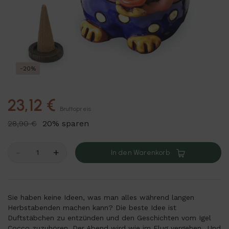
-20%
23,12 €
Bruttopreis
28,90 €
20% sparen
-
+
In den Warenkorb
Sie haben keine Ideen, was man alles während langen
Herbstabenden machen kann? Die beste Idee ist
Duftstäbchen zu entzünden und den Geschichten vom Igel
Cocco zuzuhören. Der Abend wird wie im Flug vergehen…Und