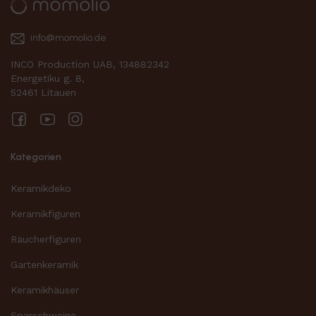
info@momolio.de
INCO Production UAB, 134882342
Energetiku g. 8,
52461 Litauen
Facebook
YouTube
Instagram
Kategorien
Keramikdeko
Keramikfiguren
Räucherfiguren
Gartenkeramik
Keramikhäuser
Sparschweine