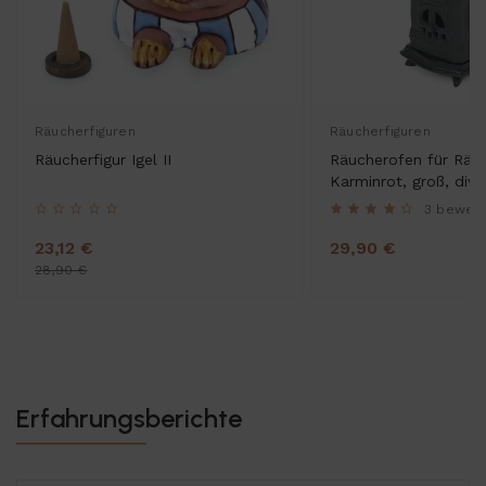
Räucherfiguren
Räucherfiguren
Räucherfigur Igel II
Räucherofen für Räu
Karminrot, groß, div.
3 bewer
23,12 €
29,90 €
28,90 €
Erfahrungsberichte