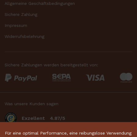
Allgemeine Geschäftsbedingungen
Sichere Zahlung
Impressum
Widerrufsbelehrung
Sichere Zahlungen werden bereitgestellt von:
Was unsere Kunden sagen
Exzellent
4.87/5
basierend auf 2633
bewertungen
.
Für eine optimal Performance, eine reibungslose Verwendung