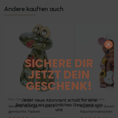
Andere kauften auch
SICHERE DIR
JETZT DEIN
GESCHENK!
Jeder neue Abonnent erhält für eine
Mini-Tierfiguren
Räucherfiguren
Bestellung ein persönliches Geschenk von
Keramik Minifigur - Frosch -
Räucherfigur Gourmet
uns
gemischte Farben
Räuchermännchen