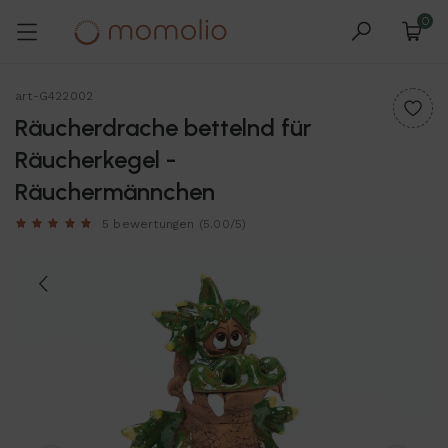
0
art-G422002
Räucherdrache bettelnd für
Räucherkegel -
Räuchermännchen
5 bewertungen
(5.00/5)