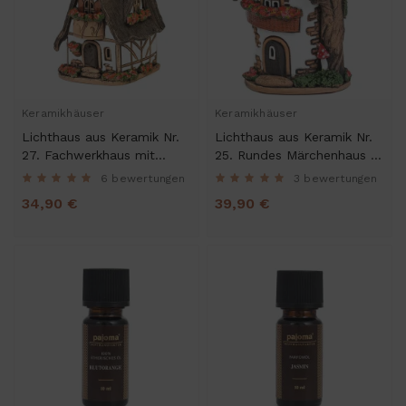
Keramikhäuser
Keramikhäuser
Lichthaus aus Keramik Nr.
Lichthaus aus Keramik Nr.
27. Fachwerkhaus mit
25. Rundes Märchenhaus -
Reetdach, div. Farben -
Teelichthalter, Räucherhaus
6 bewertungen
3 bewertungen
Teelichthalter, Räucherhaus
und Aromalampe
34,90 €
39,90 €
und Aromalampe