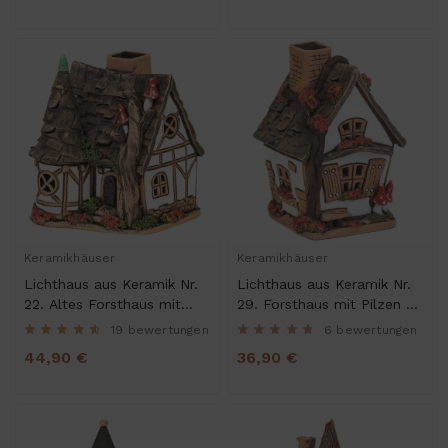
Räucherhaus
Keramikhäuser
Keramikhäuser
Lichthaus aus Keramik Nr.
Lichthaus aus Keramik Nr.
22. Altes Forsthaus mit
29. Forsthaus mit Pilzen -
Turm - Teelichthalter,
Teelichthalter, Räucherhaus
19 bewertungen
6 bewertungen
Räucherhaus und
und Aromalampe
44,90 €
36,90 €
Aromalampe