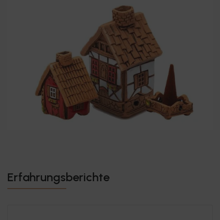
machen unsere Räucherhäuschen zu einem ganz besonderen
Highlight bei dir zuhause. Während die Räucherkegel im
Inneren des Häuschens verglühen und ihren aromatischen
Duft im Raum verbreiten, sorgt das liebevoll gestaltete
Äußere des Hauses für optischen Genuss. Besonders an
kalten Wintertagen oder in der Vorweihnachtszeit, wenn die
Räume festlich geschmückt sind, entfalten Keramik-
Räucherhäuschen ihre volle Wirkung. Der Duft des
Räucherkegels, der sanft über den Schornstein des Hauses
zieht und sich im ganzen Raum verbreitet, schafft eine
gemütliche Atmosphäre, die zum Entspannen und Wohlfühlen
einlädt.
Je nach Art des Räucherkegels können die Düfte beruhigend,
belebend oder entspannend wirken und sogar die
Konzentration fördern. Die Wahl des Räucherkegels spielt
eine ebenso wichtige Rolle wie die des Räucherhaus selbst.
Erfahrungsberichte
Du kannst zum Beispiel Aromen von Zimt, Vanille oder
Tannennadeln wählen, die vor allem in der Weihnachtszeit für
eine festliche Atmosphäre sorgen.
Was unsere Räucherhäuschen aus Keramik besonders