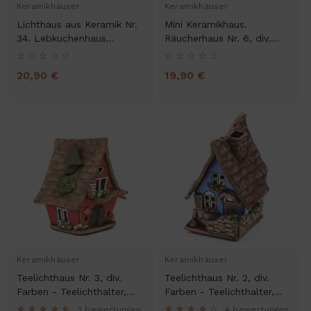
Keramikhäuser
Keramikhäuser
Lichthaus aus Keramik Nr.
Mini Keramikhaus.
34. Lebkuchenhaus
Räucherhaus Nr. 6, div.
Weihnachtsdeko -
Farben
Teelichthalter, Räucherhaus
20,90 €
19,90 €
und Dekohaus
Keramikhäuser
Keramikhäuser
Teelichthaus Nr. 3, div.
Teelichthaus Nr. 2, div.
Farben - Teelichthalter,
Farben - Teelichthalter,
Duftstövchen und
Duftstövchen und
3 bewertungen
4 bewertungen