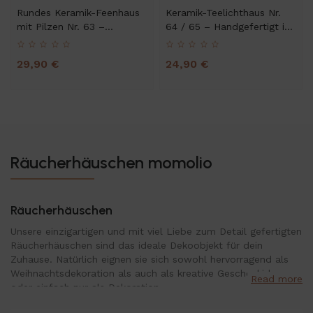
Rundes Keramik-Feenhaus
Keramik-Teelichthaus Nr.
mit Pilzen Nr. 63 –
64 / 65 – Handgefertigt in
Handgefertigt
Rot oder Weiß
29,90 €
24,90 €
Räucherhäuschen momolio
Räucherhäuschen
Unsere einzigartigen und mit viel Liebe zum Detail gefertigten
Räucherhäuschen sind das ideale Dekoobjekt für dein
Zuhause. Natürlich eignen sie sich sowohl hervorragend als
Weihnachtsdekoration als auch als kreative Geschenkidee
Read more
oder einfach nur als Dekoration.
Die Kombination aus Duft und dem handgefertigten Design