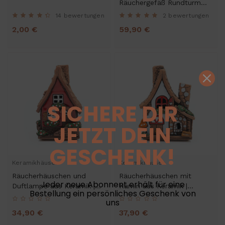
Räuchergefäß Rundturm
Rapunzel
14 bewertungen
2 bewertungen
2,00 €
59,90 €
SICHERE DIR
JETZT DEIN
GESCHENK!
Keramikhäuser
Keramikhäuser
Räucherhäuschen und
Räucherhäuschen mit
Jeder neue Abonnent erhält für eine
Duftlampe aus Keramik |
Kamin aus Keramik |
Bestellung ein persönliches Geschenk von
Teelichthalter und
Teelichthalter und
uns
Duftstövchen
Duftstövchen
34,90 €
37,90 €