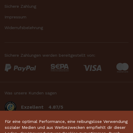
Sichere Zahlung
Impressum
Widerrufsbelehrung
Sichere Zahlungen werden bereitgestellt von:
Was unsere Kunden sagen
Exzellent
4.87/5
Für eine optimal Performance, eine reibungslose Verwendung
basierend auf 2633
bewertungen
.
sozialer Medien und aus Werbezwecken empfiehlt dir dieser