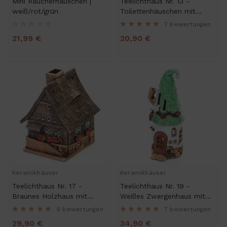
Mini Räucherhäuschen |
Teelichthaus Nr. 13 -
weiß/rot/grün
Toilettenhäuschen mit
Herztür. Teelichthalter,
7 bewertungen
Duftstövchen und
21,99 €
20,90 €
Räucherhaus
Keramikhäuser
Keramikhäuser
Teelichthaus Nr. 17 -
Teelichthaus Nr. 19 -
Braunes Holzhaus mit
Weißes Zwergenhaus mit
kleinen Fenstern.
grünem Dach.
9 bewertungen
7 bewertungen
Teelichthalter,
Teelichthalter und
29,90 €
34,90 €
Duftstövchen und
Räucherhaus