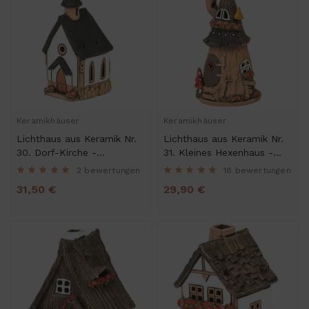
Keramikhäuser
Keramikhäuser
Lichthaus aus Keramik Nr.
Lichthaus aus Keramik Nr.
30. Dorf-Kirche -
31. Kleines Hexenhaus -
Teelichthalter, Räucherhaus
Teelichthalter, Räucherhaus
2 bewertungen
18 bewertungen
und Dekohaus
und Dekohaus
31,50 €
29,90 €