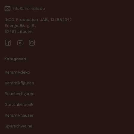
info@momolio.de
INCO Production UAB, 134882342
Energetiku g. 8,
52461 Litauen
Facebook
YouTube
Instagram
Kategorien
Keramikdeko
Keramikfiguren
Räucherfiguren
Gartenkeramik
Keramikhäuser
Sparschweine