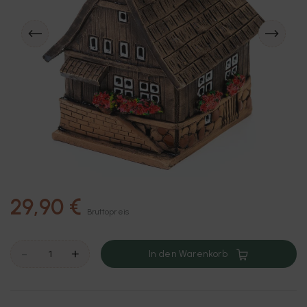
29,90 €
Bruttopreis
-
+
In den Warenkorb