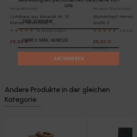
uns
Keramikhäuser
Keramik Blumentopf
Lichthaus aus Keramik Nr. 31.
Blumentopf Herrenschuh IV –
Kleines Hexenhaus -
Größe S
Teelichthalter, Räucherhaus und
18 bewertungen
2 bewer
Dekohaus
29,90 €
29,52 €
36,90 €
ABONNIEREN
Andere Produkte in der gleichen
Kategorie