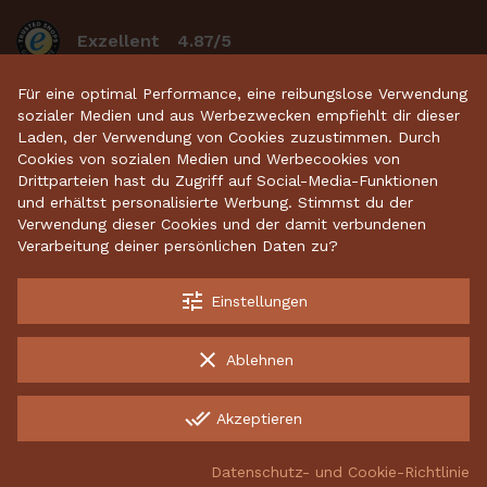
Exzellent
4.87/5
basierend auf 2633
bewertungen
.
Für eine optimal Performance, eine reibungslose Verwendung
sozialer Medien und aus Werbezwecken empfiehlt dir dieser
Laden, der Verwendung von Cookies zuzustimmen. Durch
Cookies von sozialen Medien und Werbecookies von
Startseite
•
Keramikdeko
•
Gartenkeramik
•
Drittparteien hast du Zugriff auf Social-Media-Funktionen
und erhältst personalisierte Werbung. Stimmst du der
Sparschweine
•
Räucherfiguren
•
Keramikhäuser
Verwendung dieser Cookies und der damit verbundenen
Verarbeitung deiner persönlichen Daten zu?
tune
Einstellungen
Kostenloser Versand ab 70 €
Garantiert sichere Lieferung
clear
Ablehnen
Kostenlose Rücksendungen
done_all
Akzeptieren
INCO Production UAB, 134882342, Energetikų g. 8, LT-52461
Kaunas, Lithuania
Datenschutz- und Cookie-Richtlinie