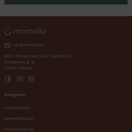
info@momolio.de
INCO Production UAB, 134882342
Energetiku g. 8,
52461 Litauen
Facebook
YouTube
Instagram
Kategorien
Keramikdeko
Keramikfiguren
Räucherfiguren