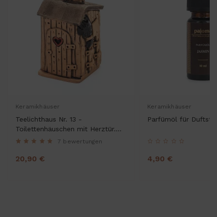
Keramikhäuser
Keramikhäuser
Teelichthaus Nr. 13 -
Parfümöl für Duftst
Toilettenhäuschen mit Herztür.
Teelichthalter, Duftstövchen und
7 bewertungen
Räucherhaus
20,90 €
4,90 €