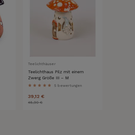
Teelichthäuser
Räucherfig
Teelichthaus Pilz mit einem
Räucherfi
Zwerg Größe III – M
5 bewertungen
39,12 €
23,12 €
48,90 €
28,90 €