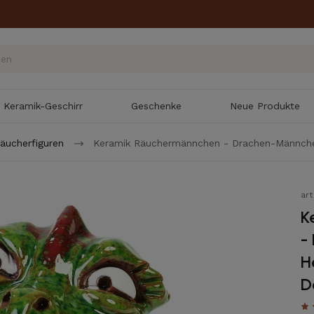
Keramik-Geschirr
Geschenke
Neue Produkte
äucherfiguren
Keramik Räuchermännchen - Drachen-Männchen
ar
K
-
H
D