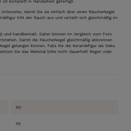
 ist komplett in Handarbeit gefertigt.
 Unterseite, damit Sie sie einfach über einen Räucherkegel
ikfigur tritt der Rauch aus und verteilt sich gleichmäßig im
tigt und handbemalt. Daher können im Vergleich zum Foto
ntstehen. Damit die Räucherkegel gleichmäßig abbrennen
egel gelangen können. Falls Sie die Keramikfigur als Deko
etzen Sie das Material bitte nicht dauerhaft Regen oder
SICHERE DIR
JETZT DEIN
GESCHENK!
110
115
Jeder neue Abonnent erhält für eine Bestellung
ein persönliches Geschenk von uns