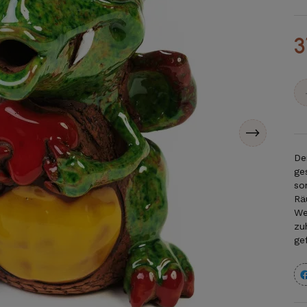
3
De
ge
so
Rä
We
zu
gef