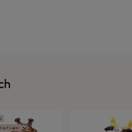
ch
%
t auf Lager