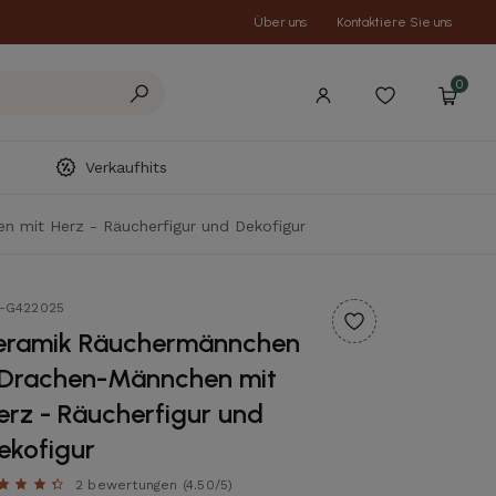
Über uns
Kontaktiere Sie uns
0
Verkaufhits
 mit Herz - Räucherfigur und Dekofigur
t-G422025
eramik Räuchermännchen
 Drachen-Männchen mit
erz - Räucherfigur und
ekofigur
2 bewertungen
(4.50/5)