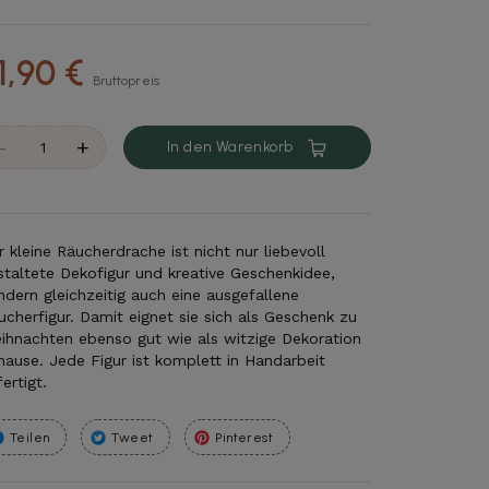
1,90 €
Bruttopreis
-
+
In den Warenkorb
r kleine Räucherdrache ist nicht nur liebevoll
staltete Dekofigur und kreative Geschenkidee,
ndern gleichzeitig auch eine ausgefallene
ucherfigur. Damit eignet sie sich als Geschenk zu
ihnachten ebenso gut wie als witzige Dekoration
hause. Jede Figur ist komplett in Handarbeit
ertigt.
Teilen
Tweet
Pinterest