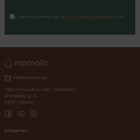
Hiermit stimme ich
den Geschäftsbedingungen
zu.
info@momolio.de
INCO Production UAB, 134882342
Energetiku g. 8,
52461 Litauen
Facebook
YouTube
Instagram
Kategorien