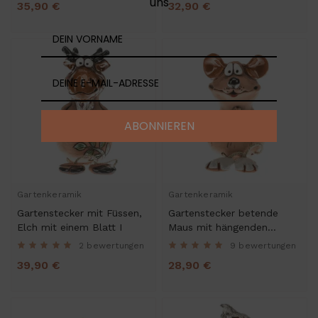
uns
35,90 €
32,90 €
ABONNIEREN
Gartenkeramik
Gartenkeramik
Gartenstecker mit Füssen,
Gartenstecker betende
Elch mit einem Blatt I
Maus mit hängenden
Beinen (II) - Kantenhocker
2 bewertungen
9 bewertungen
39,90 €
28,90 €