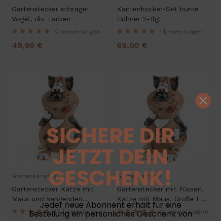
Gartenstecker schräger
Kantenhocker-Set bunte
Vogel, div. Farben
Hühner 2-tlg.
4 bewertungen
1 bewertungen
49,90 €
69,00 €
SICHERE DIR
JETZT DEIN
GESCHENK!
Gartenkeramik
Gartenkeramik
Gartenstecker Katze mit
Gartenstecker mit Füssen,
Maus und hängenden
Katze mit Maus, Größe I –
Jeder neue Abonnent erhält für eine
Beinen - Kantenhocker
M
Bestellung ein persönliches Geschenk von
17 bewertungen
10 bewertungen