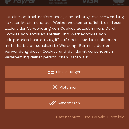
Für eine optimal Performance, eine reibungslose Verwendung
sozialer Medien und aus Werbezwecken empfiehlt dir dieser
Was unsere Kunden sagen
Laden, der Verwendung von Cookies zuzustimmen. Durch
Cookies von sozialen Medien und Werbecookies von
Exzellent
4.87/5
Drittparteien hast du Zugriff auf Social-Media-Funktionen
und erhältst personalisierte Werbung. Stimmst du der
Verwendung dieser Cookies und der damit verbundenen
basierend auf 2634
bewertungen
.
Verarbeitung deiner persönlichen Daten zu?
tune
Einstellungen
Startseite
•
Keramikdeko
•
Gartenkeramik
•
Sparschweine
•
Räucherfiguren
•
Keramikhäuser
clear
Ablehnen
done_all
Akzeptieren
Kostenloser Versand ab 70 €
Datenschutz- und Cookie-Richtlinie
Garantiert sichere Lieferung
group_work