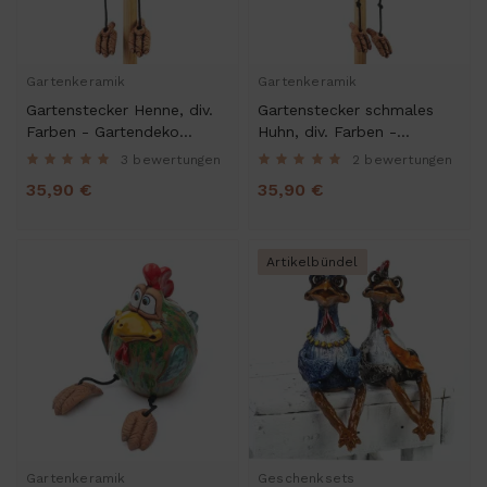
Gartenkeramik
Gartenkeramik
Gartenstecker Henne, div.
Gartenstecker schmales
Farben - Gartendeko
Huhn, div. Farben -
Kantenhocker
Gartendeko Kantenhocker
3 bewertungen
2 bewertungen
35,90 €
35,90 €
Artikelbündel
Gartenkeramik
Geschenksets