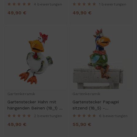
Kantenhocker Gartendeko
4 bewertungen
1 bewertungen
49,90 €
49,90 €
Gartenkeramik
Gartenkeramik
Gartenstecker Hahn mit
Gartenstecker Papagei
hängenden Beinen (18_1) -
sitzend (18_5) -
Kantenhocker Gartendeko
Gartendeko
2 bewertungen
6 bewertungen
49,90 €
55,90 €